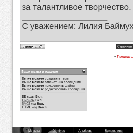
за талантливое творчество.
__________________
С уважением: Лилия Байму
Страница 
«
Предыдущ
Ваши права в разделе
Вы
не можете
создавать темы
Вы
не можете
отвечать на сообщения
Вы
не можете
прикреплять файлы
Вы
не можете
редактировать сообщения
BB коды
Вкл.
Смайлы
Вкл.
[IMG]
код
Вкл.
HTML код
Выкл.
Музыка
Dj mixes
Альбомы
Видеоклипы