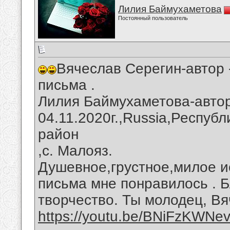
Лилия Баймухаметова
Постоянный пользователь
Вячеслав Серегин-автор 
письма .
Лилия Баймухаметова-автор
04.11.2020г.,Russia,Респуб
район
,с. Малояз.
Душевное,грустное,милое и
письма мне понравилось . Б
творчество. Ты молодец, Вя
https://youtu.be/BNiFzKWNe