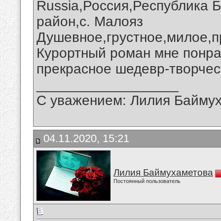
Russia,Россия,Республика 
район,с. Малояз
Душевное,грустное,милое,п
Курортный роман мне понрав
прекрасное шедевр-творчес
__________________
С уважением: Лилия Байму
04.11.2020, 15:21
Лилия Баймухаметова
Постоянный пользователь