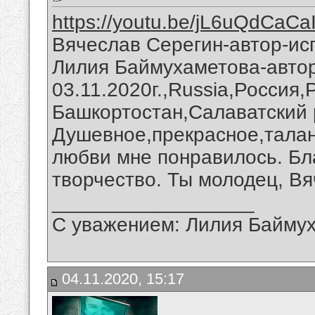
https://youtu.be/jL6uQdCaCa
Вячеслав Серегин-автор-ис
Лилия Баймухаметова-автор
03.11.2020г.,Russia,Россия
Башкортостан,Салаватский 
Душевное,прекрасное,талан
любви мне понравилось. Бл
творчество. Ты молодец, Вя
__________________
С уважением: Лилия Байму
04.11.2020, 15:17