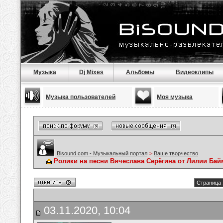
Музыка
Dj Mixes
Альбомы
Видеоклипы
Музыка пользователей
Моя музыка
Bisound.com - Музыкальный портал
>
Ваше творчество
Ролики на песни Вячеслава Серёгина от Лилии Ба
Страница 
03.11.2020, 10:04