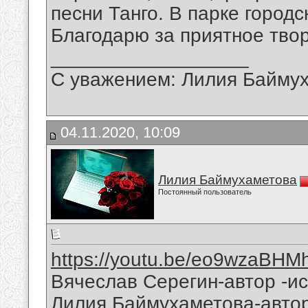
песни Танго. В парке город
Благодарю за приятное твор
__________________
С уважением: Лилия Байму
04.11.2020, 10:09
Лилия Баймухаметова
Постоянный пользователь
https://youtu.be/eo9wzaBHM
Вячеслав Серегин-автор -ис
Лилия Баймухаметова-автор 