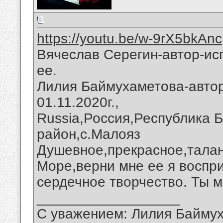
https://youtu.be/w-9rX5bkAnc
Вячеслав Серегин-автор-ис
ее.
Лилия Баймухаметова-автор
01.11.2020г.,
Russia,Россия,Республика 
район,с.Малояз
Душевное,прекрасное,талан
Море,верни мне ее я воспри
сердечное творчество. Ты м
__________________
С уважением: Лилия Байму