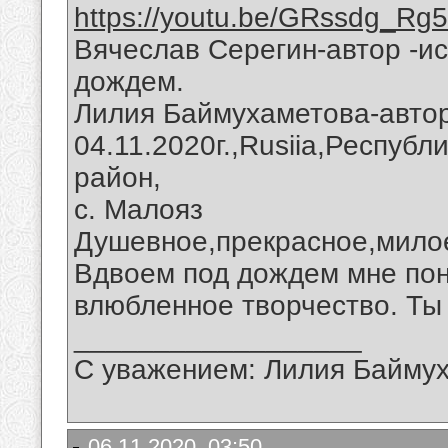
https://youtu.be/GRssdg_Rg
Вячеслав Серегин-автор -и
дождем.
Лилия Баймухаметова-автор
04.11.2020г.,Rusiia,Респуб
район,
с. Малояз
Душевное,прекрасное,милое
Вдвоем под дождем мне пон
влюбленное творчество. Ты
__________________
С уважением: Лилия Байму
06.11.2020, 03:50