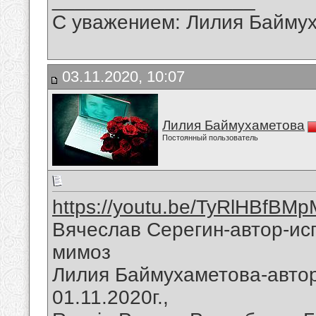
С уважением: Лилия Байму
03.11.2020, 10:07
Лилия Баймухаметова
Постоянный пользователь
https://youtu.be/TyRlHBfBMp
Вячеслав Серегин-автор-ис
мимоз
Лилия Баймухаметова-автор
01.11.2020г.,