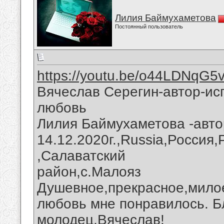
Лилия Баймухаметова
Постоянный пользователь
https://youtu.be/o44LDNqG5v
Вячеслав Серегин-автор-ис
любовь
Лилия Баймухаметова -авто
14.12.2020г.,Russia,Россия
,Салаватский
район,с.Малояз
Душевное,прекрасное,милое
любовь мне понравилось. Б
молодец,Вячеслав!