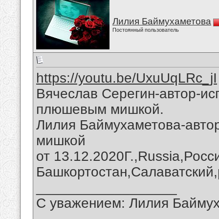
Лилия Баймухаметова
Постоянный пользователь
https://youtu.be/UxuUqLRc_jI
Вячеслав Серегин-автор-ис
плюшевым мишкой.
Лилия Баймухаметова-авто
мишкой
от 13.12.2020Г.,Russia,Рос
Башкортостан,Салаватский,
__________________
С уважением: Лилия Байму