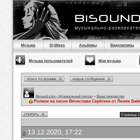
Музыка
Dj Mixes
Альбомы
Видеоклипы
Музыка пользователей
Моя музыка
Bisound.com - Музыкальный портал
>
Ваше творчество
Ролики на песни Вячеслава Серёгина от Лилии Ба
Страница 1
13.12.2020, 17:22