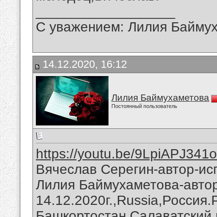
__________________
С уважением: Лилия Байму
14.12.2020, 16:12
Лилия Баймухаметова
Постоянный пользователь
https://youtu.be/9LpiAPJ341o
Вячеслав Серегин-автор-исп
Лилия Баймухаметова-автор
14.12.2020г.,Russia,Россия
Башкортостан,Салаватский 