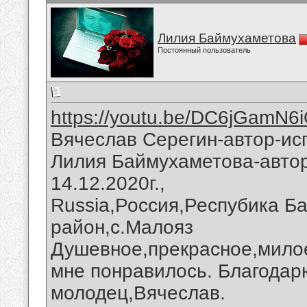
Лилия Баймухаметова
Постоянный пользователь
https://youtu.be/DC6jGamN6
Вячеслав Серегин-автор-ис
Лилия Баймухаметова-автор
14.12.2020г.,
Russia,Россия,Респубика Б
район,с.Малояз
Душевное,прекрасное,милое
мне понравилось. Благодар
молодец,Вячеслав.