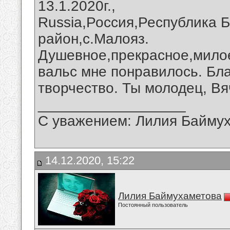
13.1.2020г.,
Russia,Россия,Республика 
район,с.Малояз.
Душевное,прекрасное,мило
вальс мне понравилось. Бл
творчество. Ты молодец, Вя
__________________
С уважением: Лилия Байму
14.12.2020, 15:22
Лилия Баймухаметова
Постоянный пользователь