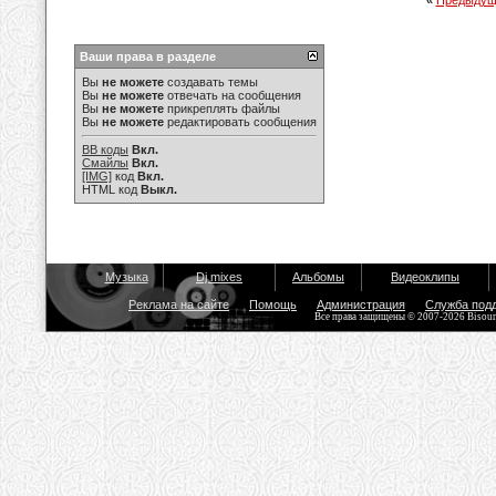
«
Предыдущ
Ваши права в разделе
Вы
не можете
создавать темы
Вы
не можете
отвечать на сообщения
Вы
не можете
прикреплять файлы
Вы
не можете
редактировать сообщения
BB коды
Вкл.
Смайлы
Вкл.
[IMG]
код
Вкл.
HTML код
Выкл.
Музыка
Dj mixes
Альбомы
Видеоклипы
Реклама на сайте
Помощь
Администрация
Служба под
Все права защищены © 2007-2026 Bisou