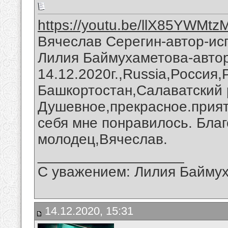
https://youtu.be/llX85YWMtz
Вячеслав Серегин-автор-исп
Лилия Баймухаметова-автор
14.12.2020г.,Russia,Россия
Башкортостан,Салаватский 
Душевное,прекрасное.прият
себя мне понравилось. Благ
молодец,Вячеслав.
__________________
С уважением: Лилия Байму
14.12.2020, 15:31