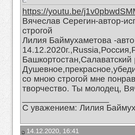
https://youtu.be/j1v0pbwdS
Вячеслав Серегин-автор-ис
строгой
Лилия Баймухаметова -автор
14.12.2020г.,Russia,Россия
Башкортостан,Салаватский 
Душевное,прекрасное,убеди
со мною строгой мне понра
творчество. Ты молодец, Вя
__________________
С уважением: Лилия Байму
14.12.2020, 16:41