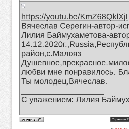
https://youtu.be/KmZ68QklXjI
Вячеслав Серегин-автор-ис
Лилия Баймухаметова-автор
14.12.2020г.,Russia,Респуб
район,с.Малояз
Душевное,прекрасное.мило
любви мне понравилось. Бл
Ты молодец,Вячеслав.
__________________
С уважением: Лилия Байму
Страница 1