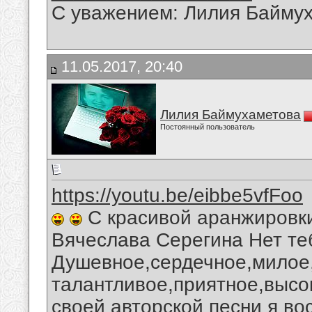
С уважением: Лилия Байму
11.05.2017, 20:40
Лилия Баймухаметова
Постоянный пользователь
https://youtu.be/eibbe5vfFoo
С красивой аранжировки
Вячеслава Серегина Нет те
Душевное,сердечное,милое,
талантливое,приятное,выс
своей авторской песни я в