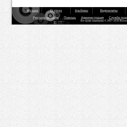
Музыка
Dj mixes
Альбомы
Видеоклипы
Реклама на сайте
Помощь
Администрация
Служба под
Все права защищены © 2007-2026 Bisou