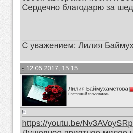
Сердечно благодарю за шед
__________________
С уважением: Лилия Байму
12.05.2017, 15:15
Лилия Баймухаметова
Постоянный пользователь
https://youtu.be/Nv3AVoySR
Душевное,приятное,милое,н