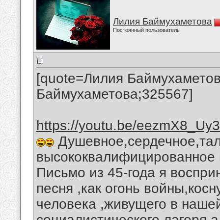
Лилия Баймухаметова
Постоянный пользователь
[quote=Лилия Баймухаметов
Баймухаметова;325567]
https://youtu.be/eezmX8_Uy
Душевное,сердечное,тала
высококвалифицированное 
Письмо из 45-года я воспр
песня ,как огонь войны,косн
человека ,живущего в наше
социалистического лагеря,а