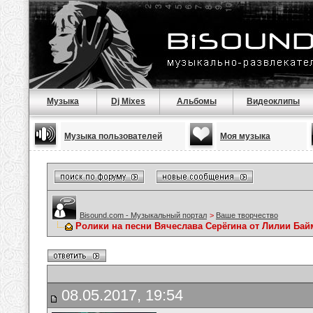
Музыка
Dj Mixes
Альбомы
Видеоклипы
Музыка пользователей
Моя музыка
Bisound.com - Музыкальный портал
>
Ваше творчество
Ролики на песни Вячеслава Серёгина от Лилии Ба
08.05.2017, 19:54