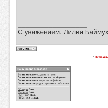
__________________
С уважением: Лилия Байму
«
Предыдущ
Ваши права в разделе
Вы
не можете
создавать темы
Вы
не можете
отвечать на сообщения
Вы
не можете
прикреплять файлы
Вы
не можете
редактировать сообщения
BB коды
Вкл.
Смайлы
Вкл.
[IMG]
код
Вкл.
HTML код
Выкл.