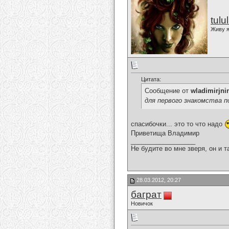
tulu
Живу я
Цитата:
Сообщение от
wladimirjni
для первого знакомства 
спасибочки... это то что надо
Приветища Владимир
__________________
Не будите во мне зверя, он и т
28.03.2012, 20:27
баграт
Новичок