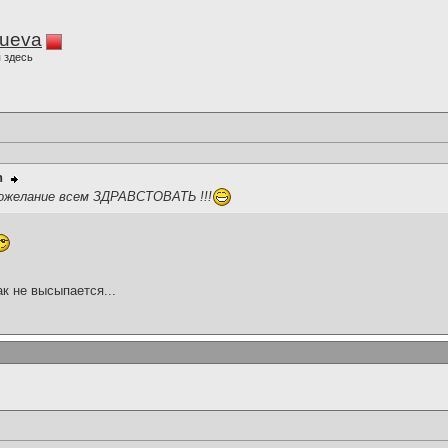
lueva
 здесь
n
пожелание всем ЗДРАВСТОВАТЬ !!!
ак не высыпается...