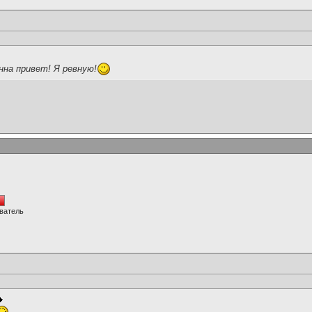
нна привет! Я ревную!
ватель