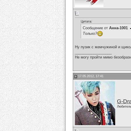
Цитата:
Сообщение от
Анна-1001
Только?
Ну пузик с жемчужиной и щикол
__________________
Не могу пройти мимо безобрази
17.05.2012, 17:41
G-Dr
Любител