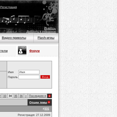
|
Регистрация
Помощь
Добавить в избранное
Видео приколы
Flash-игры
атели
Форум
Имя
Пароль
2
33
34
35
36
>
Последняя
»
Опции темы
#
331
Регистрация: 27.12.2009