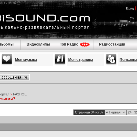
Вход
льбомы
Видеоклипы
Топ Радио
Радиостанции
Моя музыка
Моя страница
Пользов
портал
>
РАЗНОЕ
узьями?
Страница 34 из 37
«
Первая
<
24
3