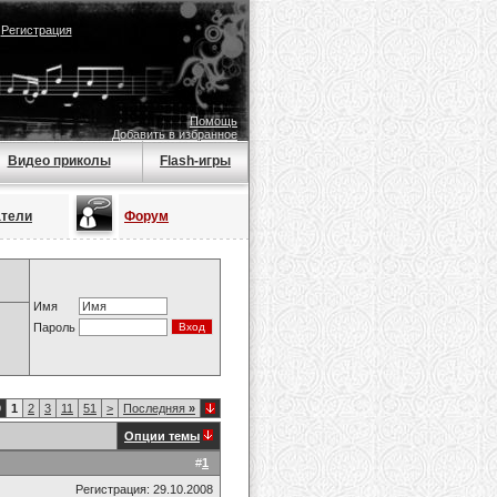
|
Регистрация
Помощь
Добавить в избранное
Видео приколы
Flash-игры
атели
Форум
Имя
Пароль
9
1
2
3
11
51
>
Последняя
»
Опции темы
#
1
Регистрация: 29.10.2008