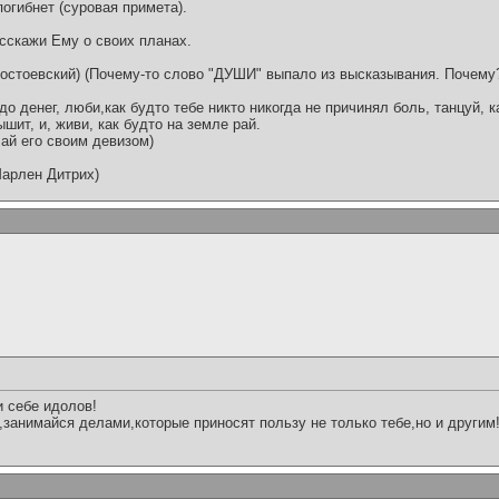
огибнет (суровая примета).
сскажи Ему о своих планах.
Достоевский) (Почему-то слово "ДУШИ" выпало из высказывания. Почему
адо денег, люби,как будто тебе никто никогда не причинял боль, танцуй, к
ышит, и, живи, как будто на земле рай.
ай его своим девизом)
Марлен Дитрих)
 себе идолов!
у,занимайся делами,которые приносят пользу не только тебе,но и другим