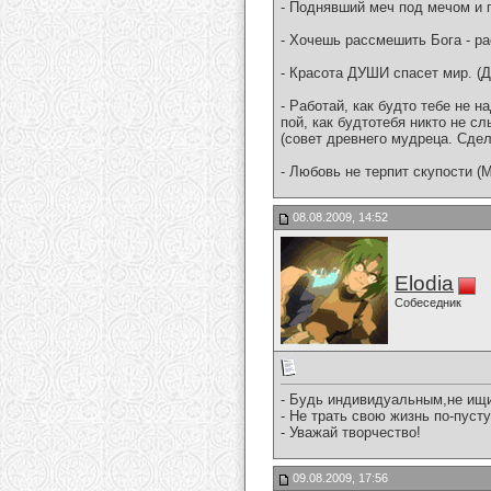
- Поднявший меч под мечом и п
- Хочешь рассмешить Бога - ра
- Красота ДУШИ спасет мир. (
- Работай, как будто тебе не н
пой, как будтотебя никто не сл
(совет древнего мудреца. Сдел
- Любовь не терпит скупости (
08.08.2009, 14:52
Elodia
Собеседник
- Будь индивидуальным,не ищи
- Не трать свою жизнь по-пуст
- Уважай творчество!
09.08.2009, 17:56