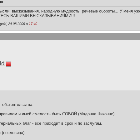
ия
сли, высказывания, народную мудрость, речевые обороты... У меня уж
ЛИТЕСЬ ВАШИМИ ВЫСКАЗЫВАНИЯМИ!!!
old, 24.08.2009 в
17:40
.
ld
т обстоятельства.
правилам и имей смелость быть СОБОЙ (Мадонна Чиконне).
териальных благ - все приходит в срок и по заслугам.
я (пословица)