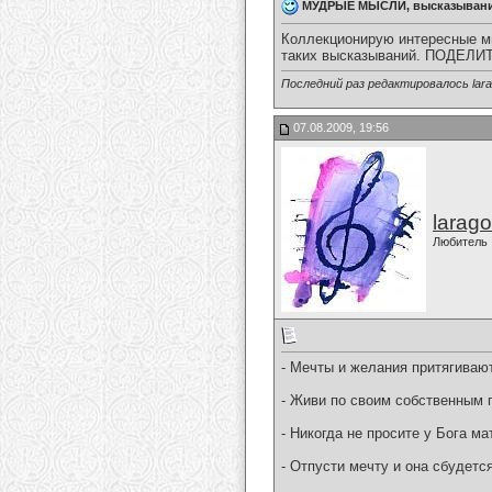
МУДРЫЕ МЫСЛИ, высказыван
Коллекционирую интересные мы
таких высказываний. ПОДЕ
Последний раз редактировалось larag
07.08.2009, 19:56
larago
Любитель
- Мечты и желания притягиваю
- Живи по своим собственным 
- Никогда не просите у Бога ма
- Отпусти мечту и она сбудетс