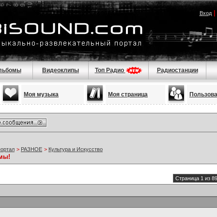
Вход
льбомы
Видеоклипы
Топ Радио
Радиостанции
Моя музыка
Моя страница
Пользов
портал
>
РАЗНОЕ
>
Культура и Искусство
мы!
Страница 1 из 8