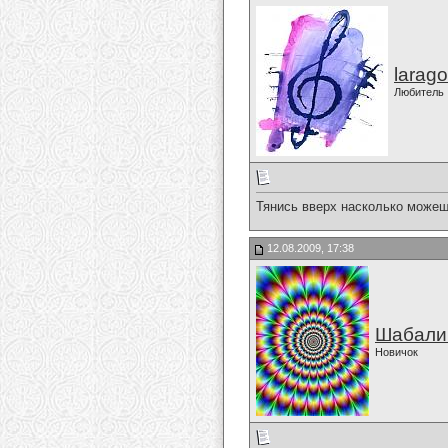
larago
Любитель
Тянись вверх насколько можешь
12.08.2009, 17:38
Шабали
Новичок