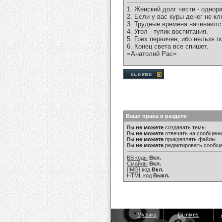
1. Женский долг чести - однор
2. Если у вас куры денег не к
3. Трудные времена начинаютс
4. Угол - тупик воспитания.
5. Грех первичен, ибо нельзя п
6. Конец света все спишет.
=Анатолий Рас=
Ваши права в разделе
Вы
не можете
создавать темы
Вы
не можете
отвечать на сообщен
Вы
не можете
прикреплять файлы
Вы
не можете
редактировать сообщ
BB коды
Вкл.
Смайлы
Вкл.
[IMG]
код
Вкл.
HTML код
Выкл.
Музыка
Dj mixes