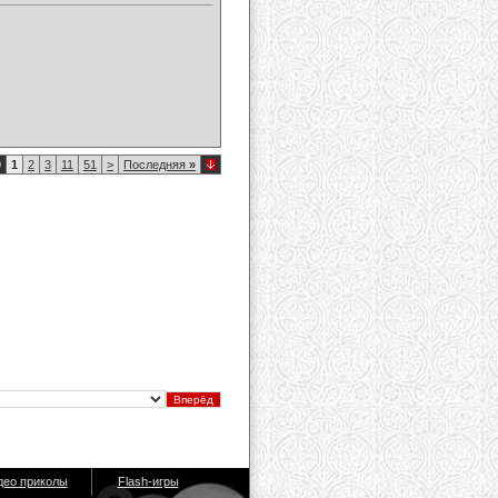
9
1
2
3
11
51
>
Последняя
»
део приколы
Flash-игры