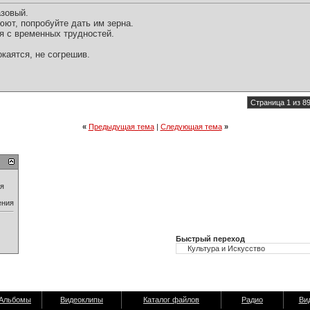
азовый.
люют, попробуйте дать им зерна.
я с временных трудностей.
окаятся, не согрешив.
Страница 1 из 8
«
Предыдущая тема
|
Следующая тема
»
ия
ения
Быстрый переход
Альбомы
Видеоклипы
Каталог файлов
Радио
Ви