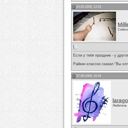
24.05.2009, 13:33
Mill
Собес
Если у тебя праздник - у друго
Райкин классно сказал:"Вы хот
07.08.2009, 19:34
larago
Любитель