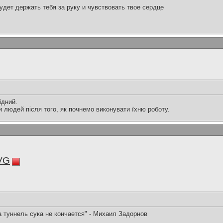
будет держать тебя за руку и чувствовать твое сердце
ідний.
людей після того, як почнемо виконувати їхню роботу.
VG
а туннель сука не кончается" - Михаил Задорнов