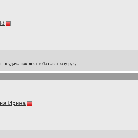
ld
, и удача протянет тебе навстречу руку
на Ирина