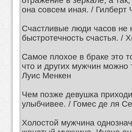
отражение в зеркале, а так,
она совсем иная. / Гилберт
Счастливые люди часов не 
быстротечность счастья. / 
Самое плохое в браке это т
что и других мужчин можно т
Луис Менкен
Чем позже девушка приходи
улыбчивее. / Гомес де ля С
Холостой мужчина однознач