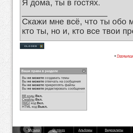
Я дома, ты в гостях.
__________________
Скажи мне всё, что ты обо 
кто ты, но и, кто все твои пр
«
Предыдущ
Ваши права в разделе
Вы
не можете
создавать темы
Вы
не можете
отвечать на сообщения
Вы
не можете
прикреплять файлы
Вы
не можете
редактировать сообщения
BB коды
Вкл.
Смайлы
Вкл.
[IMG]
код
Вкл.
HTML код
Выкл.
Музыка
Dj mixes
Альбомы
Видеоклипы