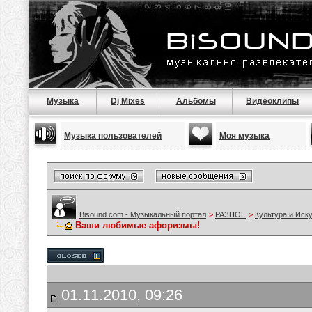
Музыка
Dj Mixes
Альбомы
Видеоклипы
Музыка пользователей
Моя музыка
Bisound.com - Музыкальный портал
>
РАЗНОЕ
>
Культура и Иск
Ваши любимые афоризмы!
01.11.2010, 09:26