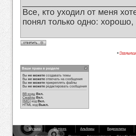
_______________________
Все, кто уходил от меня хот
понял только одно: хорошо,
«
Предыдущ
Ваши права в разделе
Вы
не можете
создавать темы
Вы
не можете
отвечать на сообщения
Вы
не можете
прикреплять файлы
Вы
не можете
редактировать сообщения
BB коды
Вкл.
Смайлы
Вкл.
[IMG]
код
Вкл.
HTML код
Выкл.
Музыка
Dj mixes
Альбомы
Видеоклипы