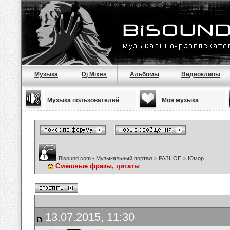
Музыка
Dj Mixes
Альбомы
Видеоклипы
Музыка пользователей
Моя музыка
Bisound.com - Музыкальный портал
>
РАЗНОЕ
>
Юмор
Смешные фразы, цитаты
13.07.2015, 11:30