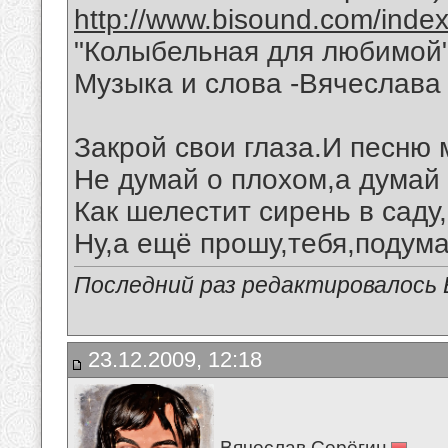
http://www.bisound.com/inde
"Колыбельная для любимой
Музыка и слова -Вячеслава 
Закрой свои глаза.И песню
Не думай о плохом,а думай 
Как шелестит сирень в саду
Ну,а ещё прошу,тебя,подума
Последний раз редактировалось В
23.12.2009, 12:18
Вячеслав Серёгин