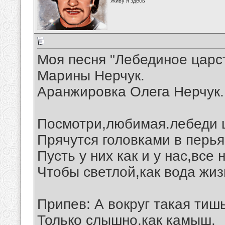
Живу я здесь
Моя песня "Лебединое царст
Марины Нерчук.
Аранжировка Олега Нерчук.
Посмотри,любимая.лебеди 
Прячутся головками в перья
Пусть у них как и у нас,все
Чтобы светлой,как вода жиз
Припев: А вокруг такая тишь
Только слышно,как камыш.