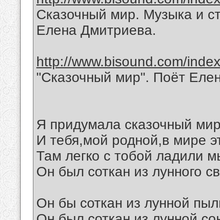
Сказочный мир. Музыка и с
Елена Дмитриева.
http://www.bisound.com/inde
"Сказочный мир". Поёт Еле
Я придумала сказочный мир
И тебя,мой родной,в мире э
Там легко с тобой ладили м
Он был соткан из лунного св
Он бы соткан из лунной пыл
Он был соткан из лунной со