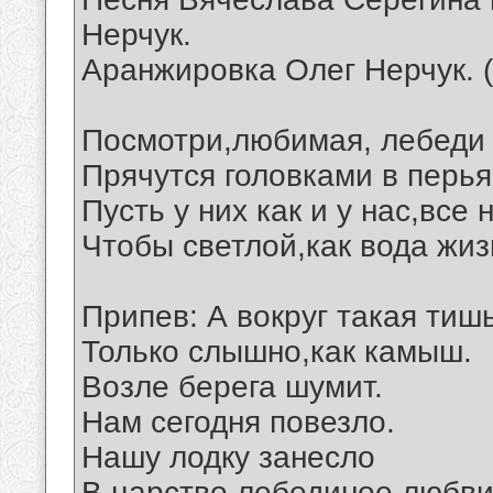
Нерчук.
Аранжировка Олег Нерчук. 
Посмотри,любимая, лебеди 
Прячутся головками в перья
Пусть у них как и у нас,все
Чтобы светлой,как вода жиз
Припев: А вокруг такая тишь
Только слышно,как камыш.
Возле берега шумит.
Нам сегодня повезло.
Нашу лодку занесло
В царство лебединое любви.