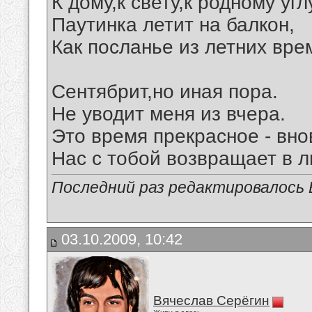
К дому,к свету,к родному угл
Паутинка летит на балкон,
Как посланье из летних вре
Сентябрит,но иная пора.
Не уводит меня из вчера.
Это время прекрасное - вно
Нас с тобой возвращает в л
Последний раз редактировалось В
03.10.2009, 10:42
Вячеслав Серёгин