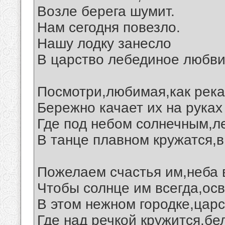
Возле берега шумит.
Нам сегодня повезло.
Нашу лодку занесло
В царство лебединое любви.
Посмотри,любимая,как река
Бережно качает их на руках
Где под небом солнечным,л
В танце плавном кружатся,в
Пожелаем счастья им,неба в
Чтобы солнце им всегда,ос
В этом нежном городке,царс
Где над речкой кружится,бе