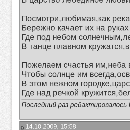
Посмотри,любимая,как река
Бережно качает их на руках
Где под небом солнечным,л
В танце плавном кружатся,в
Пожелаем счастья им,неба в
Чтобы солнце им всегда,ос
В этом нежном городке,царс
Где над речкой кружится,бе
Последний раз редактировалось В
14.10.2009, 15:58