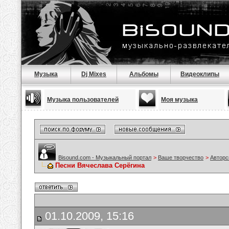
Музыка
Dj Mixes
Альбомы
Видеоклипы
Музыка пользователей
Моя музыка
Bisound.com - Музыкальный портал
>
Ваше творчество
>
Авторс
Песни Вячеслава Серёгина
01.10.2009, 15:16