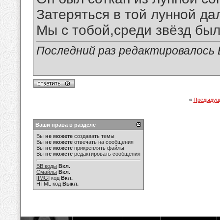
Затеряться в той лунной да
Мы с тобой,среди звёзд был
Последний раз редактировалось В
«
Предыдущ
Ваши права в разделе
Вы
не можете
создавать темы
Вы
не можете
отвечать на сообщения
Вы
не можете
прикреплять файлы
Вы
не можете
редактировать сообщения
BB коды
Вкл.
Смайлы
Вкл.
[IMG]
код
Вкл.
HTML код
Выкл.