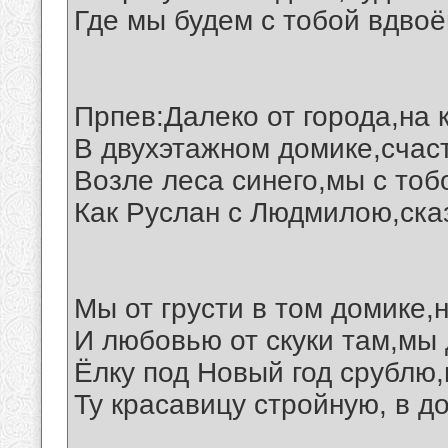
Где мы будем с тобой вдвоё
Прпев:Далеко от города,на 
В двухэтажном домике,счас
Возле леса синего,мы с тоб
Как Руслан с Людмилою,ска
Мы от грусти в том домике,
И любовью от скуки там,мы 
Ёлку под Новый год срублю,
Ту красавицу стройную, в до