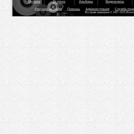
Музыка
Dj mixes
Альбомы
Видеоклипы
Реклама на сайте
Помощь
Администрация
Служба под
Все права защищены © 2007-2026 Bisou