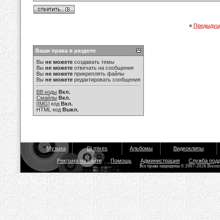
«
Предыдущ
Ваши права в разделе
Вы
не можете
создавать темы
Вы
не можете
отвечать на сообщения
Вы
не можете
прикреплять файлы
Вы
не можете
редактировать сообщения
BB коды
Вкл.
Смайлы
Вкл.
[IMG]
код
Вкл.
HTML код
Выкл.
Музыка
Dj mixes
Альбомы
Видеоклипы
Реклама на сайте
Помощь
Администрация
Служба под
Все права защищены © 2007-2026 Bisou