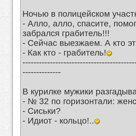
Hочью в полицейском участ
- Алло, алло, спасите, помо
забpался гpабитель!!!
- Сейчас выезжаем. А кто э
- Как кто - гpабитель!
-----------------------------------------
--------------
В курилке мужики разгадыва
- № 32 по горизонтали: женс
- Сиськи?
- Идиот - кольцо!..