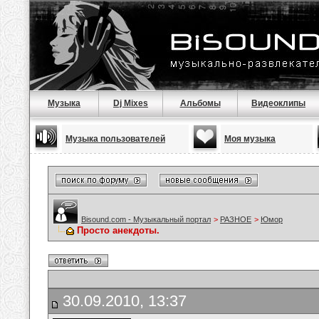
Музыка
Dj Mixes
Альбомы
Видеоклипы
Музыка пользователей
Моя музыка
Bisound.com - Музыкальный портал
>
РАЗНОЕ
>
Юмор
Просто анекдоты.
30.09.2010, 13:37