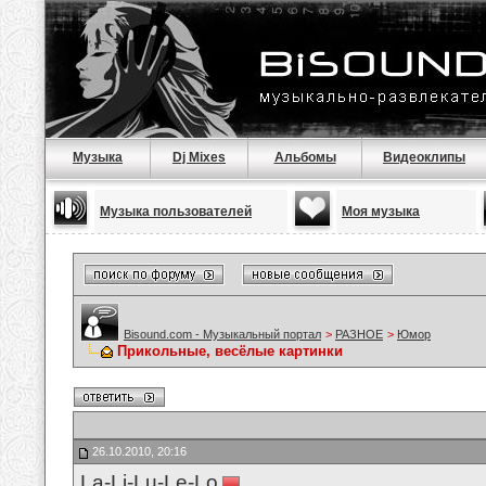
Музыка
Dj Mixes
Альбомы
Видеоклипы
Музыка пользователей
Моя музыка
Bisound.com - Музыкальный портал
>
РАЗНОЕ
>
Юмор
Прикольные, весёлые картинки
26.10.2010, 20:16
La-Li-Lu-Le-Lo