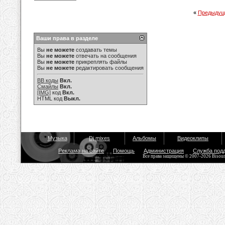
«
Предыдущ
Ваши права в разделе
Вы
не можете
создавать темы
Вы
не можете
отвечать на сообщения
Вы
не можете
прикреплять файлы
Вы
не можете
редактировать сообщения
BB коды
Вкл.
Смайлы
Вкл.
[IMG]
код
Вкл.
HTML код
Выкл.
Музыка
Dj mixes
Альбомы
Видеоклипы
Реклама на сайте
Помощь
Администрация
Служба под
Все права защищены © 2007-2026 Bisou