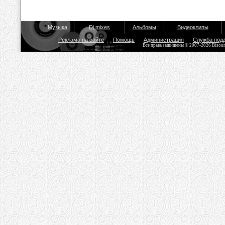
Музыка
Dj mixes
Альбомы
Видеоклипы
Реклама на сайте
Помощь
Администрация
Служба под
Все права защищены © 2007-2026 Bisou