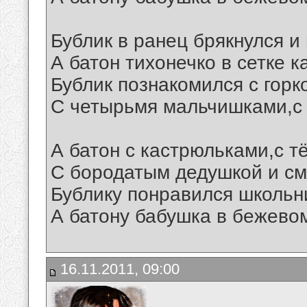
Бублик в ранец брякнулся и 
А батон тихонечко в сетке ка
Бублик познакомился с горк
С четырьмя мальчишками,с 
А батон с кастрюльками,с 
С бородатым дедушкой и с
Бублику понравился школьни
А батону бабушка в бежевом
16.11.2011, 09:00