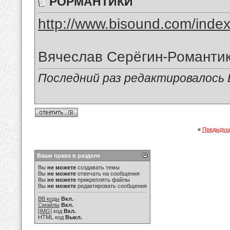
РОРМАНТИКИ
http://www.bisound.com/inde
Вячеслав Серёгин-Романти
Последний раз редактировалось В
«
Предыдущ
Ваши права в разделе
Вы
не можете
создавать темы
Вы
не можете
отвечать на сообщения
Вы
не можете
прикреплять файлы
Вы
не можете
редактировать сообщения
BB коды
Вкл.
Смайлы
Вкл.
[IMG]
код
Вкл.
HTML код
Выкл.