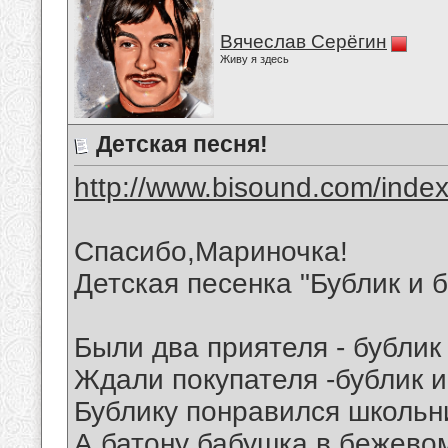
Вячеслав Серёгин
Живу я здесь
Детская песня!
http://www.bisound.com/inde
Спасибо,Мариночка!
Детская песенка "Бублик и 
Были два приятеля - бублик 
Ждали покупателя -бублик и
Бублику понравился школьни
А батону бабушка в бежевом