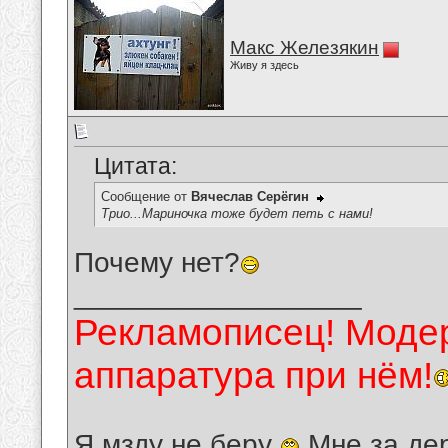
Макс Железякин
Живу я здесь
Цитата:
Сообщение от
Вячеслав Серёгин
Трио...Мариночка тоже будет петь с нами!
Почему нет?
__________________
Рекламописец! Модер
аппаратура при нём!
Я мзду не беру
Мне за де