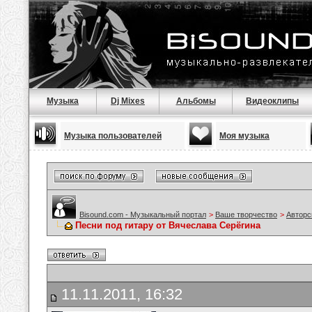
Музыка
Dj Mixes
Альбомы
Видеоклипы
Музыка пользователей
Моя музыка
Bisound.com - Музыкальный портал
>
Ваше творчество
>
Авторс
Песни под гитару от Вячеслава Серёгина
11.11.2011, 16:32