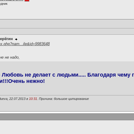
едник
ерёгин
ex.php?nam...ile&id=9983648
е не надо,
о Любовь не делает с людьми..... Благодаря чему
и!!!Очень нежно!
ueva, 22.07.2013 в
10:31
. Причина: большое цитирование