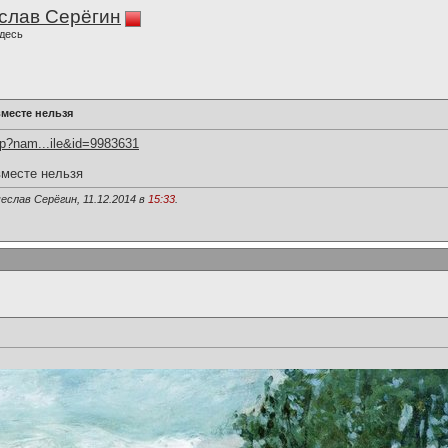
слав Серёгин
десь
вместе нельзя
hp?nam...ile&id=9983631
вместе нельзя
еслав Серёгин, 11.12.2014 в
15:33
.