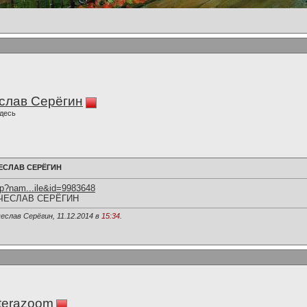
слав Серёгин
десь
ЕСЛАВ СЕРЁГИН
hp?nam...ile&id=9983648
ЧЕСЛАВ СЕРЁГИН
еслав Серёгин, 11.12.2014 в
15:34
.
terazoom