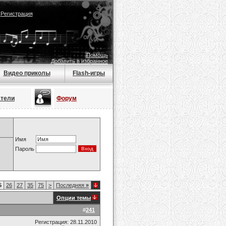
|
Регистрация
Помощь
Добавить в избранное
Видео приколы
Flash-игры
атели
Форум
Имя
Пароль
5
26
27
35
75
>
Последняя
»
Опции темы
#
241
Регистрация: 28.11.2010