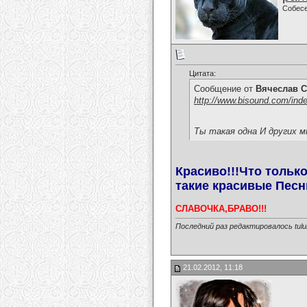
Собес
Цитата:
Сообщение от
Вячеслав С
http://www.bisound.com/ind
Ты такая одна И других мн
Красиво!!!Что тольк
такие красивые Песн
СЛАВОЧКА,БРАВО!!!
Последний раз редактировалось tulul
21.02.2012, 11:18