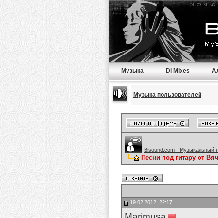
Музыка
Dj Mixes
А
Музыка пользователей
Bisound.com - Музыкальный 
Песни под гитару от Вя
19.02.2012, 22:17
Marimusa