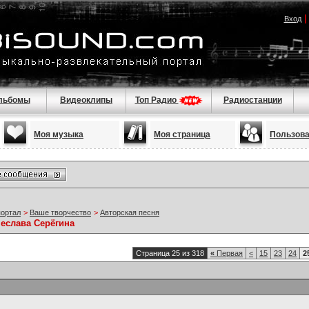
Вход
льбомы
Видеоклипы
Топ Радио
Радиостанции
Моя музыка
Моя страница
Пользов
портал
>
Ваше творчество
>
Авторская песня
чеслава Серёгина
Страница 25 из 318
«
Первая
<
15
23
24
2