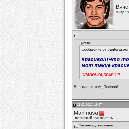
Вяче
Живу я з
Цитата:
Сообщение от
panterazoo
Красиво!!!Что то
Вот такие красив
СЛАВОЧКА,БРАВО!!!
Благодарю тебя,Любава!
21.02.2012, 19:57
Marimusa
Постоянный пользователь
Ты моё вдохновение