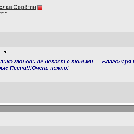
слав Серёгин
десь
m
лько Любовь не делает с людьми..... Благодар
ые Песни!!!Очень нежно!