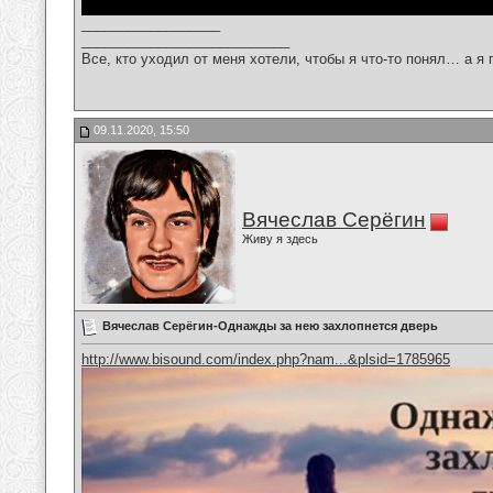
__________________
___________________________
Все, кто уходил от меня хотели, чтобы я что-то понял… а я 
09.11.2020, 15:50
Вячеслав Серёгин
Живу я здесь
Вячеслав Серёгин-Однажды за нею захлопнется дверь
http://www.bisound.com/index.php?nam...&plsid=1785965