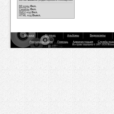
BB коды
Вкл.
Смайлы
Вкл.
[IMG]
код
Вкл.
HTML код
Выкл.
Музыка
Dj mixes
Альбомы
Видеоклипы
Реклама на сайте
Помощь
Администрация
Служба под
Все права защищены © 2007-2026 Bisou