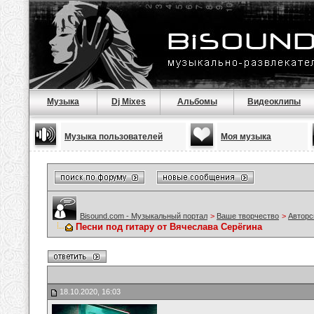
Музыка
Dj Mixes
Альбомы
Видеоклипы
Музыка пользователей
Моя музыка
Bisound.com - Музыкальный портал
>
Ваше творчество
>
Авторс
Песни под гитару от Вячеслава Серёгина
18.10.2020, 16:03