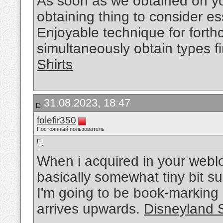
As soon as we obtained on you
obtaining thing to consider esse
Enjoyable technique for fort
simultaneously obtain types f
Shirts
31.08.2023, 18:47
folefir350
Постоянный пользователь
When i acquired in your weblo
basically somewhat tiny bit s
I'm going to be book-marking 
arrives upwards.
Disneyland S