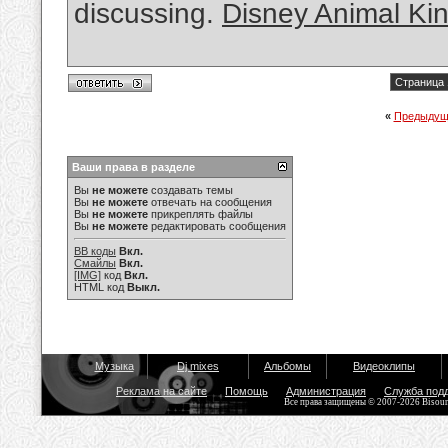
discussing.
Disney Animal Ki
Страница 
«
Предыдущ
Ваши права в разделе
Вы
не можете
создавать темы
Вы
не можете
отвечать на сообщения
Вы
не можете
прикреплять файлы
Вы
не можете
редактировать сообщения
BB коды
Вкл.
Смайлы
Вкл.
[IMG]
код
Вкл.
HTML код
Выкл.
Музыка
Dj mixes
Альбомы
Видеоклипы
Реклама на сайте
Помощь
Администрация
Служба под
Все права защищены © 2007-2026 Bisou