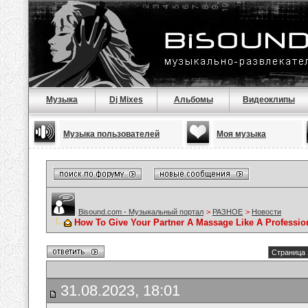
Музыка
Dj Mixes
Альбомы
Видеоклипы
Музыка пользователей
Моя музыка
Bisound.com - Музыкальный портал
>
РАЗНОЕ
>
Новости
How To Give Your Partner A Massage Like A Professio
Страница 
31.08.2023, 18:01