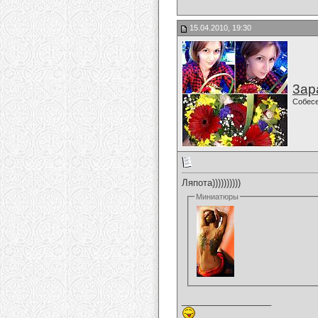
15.04.2010, 19:30
3ар
Собес
Ляпота))))))))))
Миниатюры
__________________