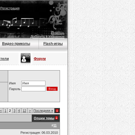
|
Регистрация
Помощь
Добавить в избранное
Видео приколы
Flash-игры
атели
Форум
Имя
Пароль
<
1
2
3
4
12
>
Последняя
»
Опции темы
#
11
Регистрация: 06.03.2010