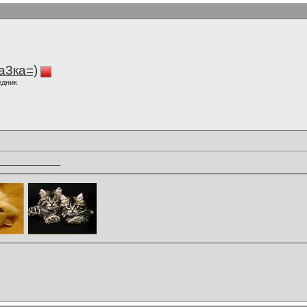
а3ка=)
едник
_____________