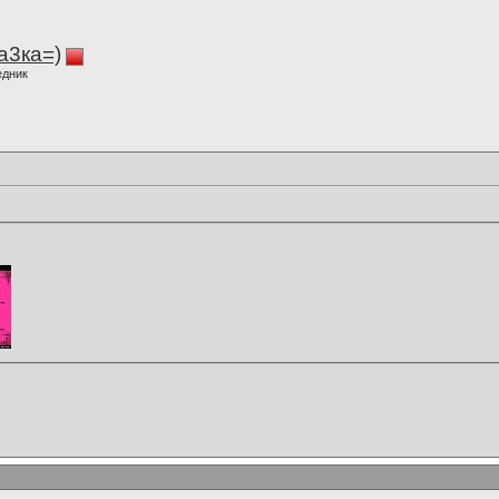
а3ка=)
едник