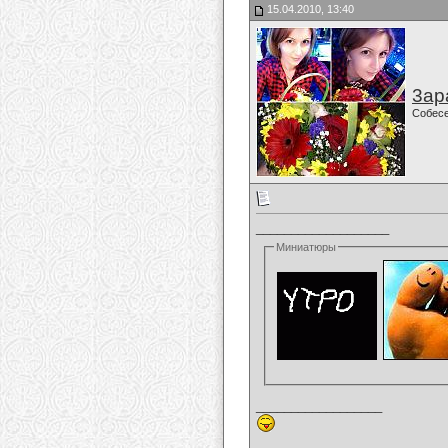
15.04.2010, 13:40
3ар
Собес
___________________
Миниатюры
__________________