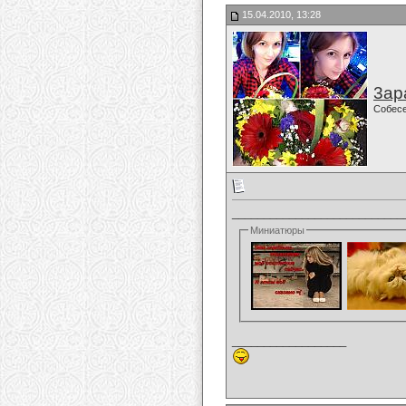
15.04.2010, 13:28
3ар
Собес
___________________________
Миниатюры
__________________