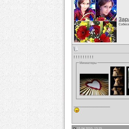
3ар
Собес
! ! ! ! ! ! ! ! !
Миниатюры
__________________
15.04.2010, 13:15