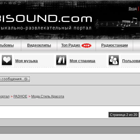
Вход
льбомы
Видеоклипы
Топ Радио
Радиостанции
Моя музыка
Моя страница
Пользов
портал
>
РАЗНОЕ
>
Мода.Стиль.Красота
Страница 2 из 20