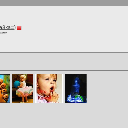
а3ка=)
едник