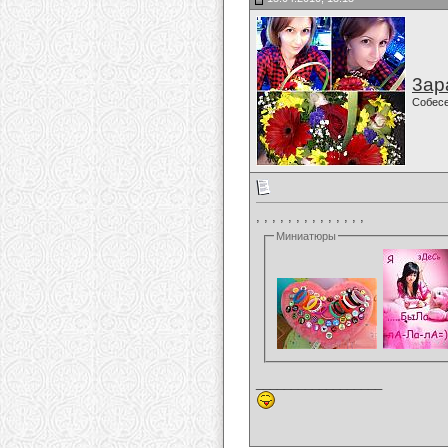
3ар
Собес
, , , , , , , , , , , , , ,
Миниатюры
__________________