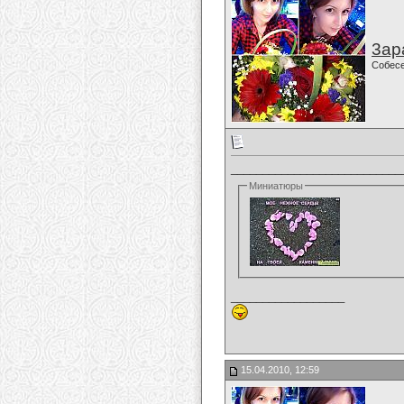
3ар
Собес
___________________________
Миниатюры
__________________
15.04.2010, 12:59