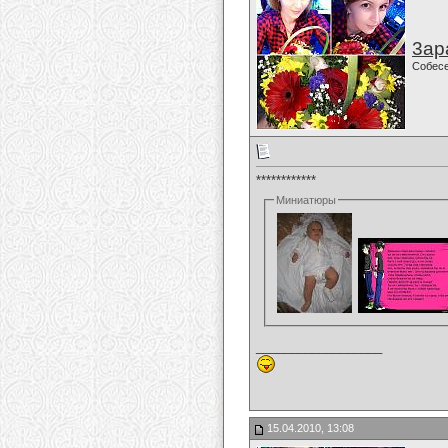
3ар
Собес
************
Миниатюры
__________________
15.04.2010, 13:08