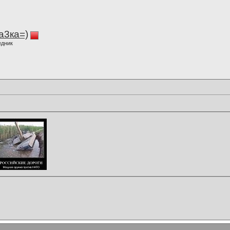
а3ка=)
едник