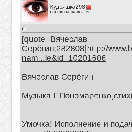
Кудряшка298
Постоянный пользователь
[quote=Вячеслав
Серёгин;282808]
http://www.
nam...le&id=10201606
Вячеслав Серёгин
Музыка Г.Пономаренко,стих
Умочка! Исполнение и подач