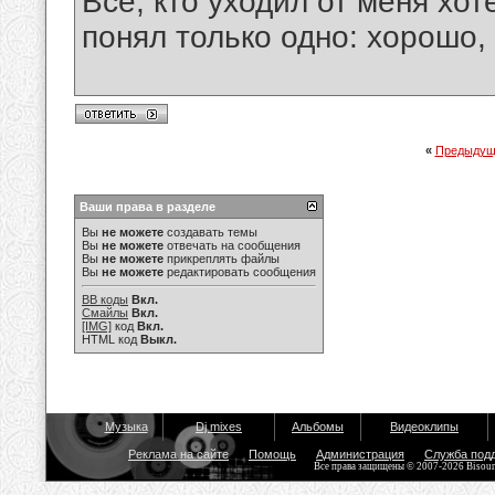
Все, кто уходил от меня хот
понял только одно: хорошо,
«
Предыдущ
Ваши права в разделе
Вы
не можете
создавать темы
Вы
не можете
отвечать на сообщения
Вы
не можете
прикреплять файлы
Вы
не можете
редактировать сообщения
BB коды
Вкл.
Смайлы
Вкл.
[IMG]
код
Вкл.
HTML код
Выкл.
Музыка
Dj mixes
Альбомы
Видеоклипы
Реклама на сайте
Помощь
Администрация
Служба под
Все права защищены © 2007-2026 Bisou