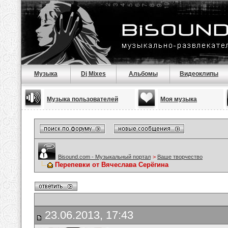
Музыка
Dj Mixes
Альбомы
Видеоклипы
Музыка пользователей
Моя музыка
Bisound.com - Музыкальный портал
>
Ваше творчество
Перепевки от Вячеслава Серёгина
23.06.2013, 17:43