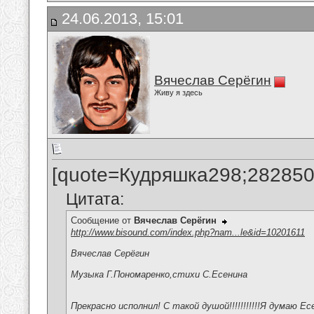
24.06.2013, 15:01
Вячеслав Серёгин
Живу я здесь
[quote=Кудряшка298;282850
Цитата:
Сообщение от
Вячеслав Серёгин
http://www.bisound.com/index.php?nam...le&id=10201611
Вячеслав Серёгин
Музыка Г.Пономаренко,стихи С.Есенина
Прекрасно исполнил! С такой душой!!!!!!!!!!!Я думаю Е