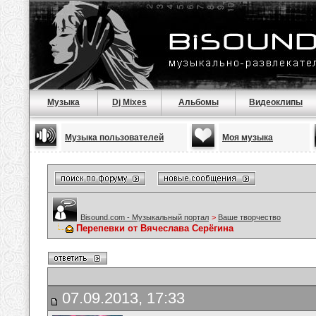
Музыка
Dj Mixes
Альбомы
Видеоклипы
Музыка пользователей
Моя музыка
Bisound.com - Музыкальный портал
>
Ваше творчество
Перепевки от Вячеслава Серёгина
07.09.2013, 17:33