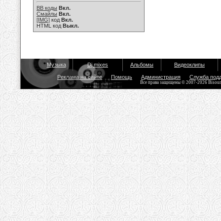
BB коды
Вкл.
Смайлы
Вкл.
[IMG]
код
Вкл.
HTML код
Выкл.
Музыка
Dj mixes
Альбомы
Видеоклипы
Реклама на сайте
Помощь
Администрация
Служба под
Все права защищены © 2007-2026 Bisou