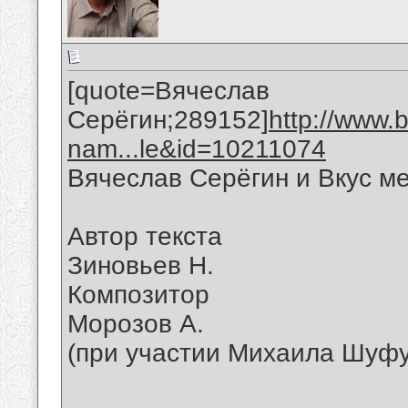
[quote=Вячеслав
Серёгин;289152]
http://www.
nam...le&id=10211074
Вячеслав Серёгин и Вкус м
Автор текста
Зиновьев Н.
Композитор
Морозов А.
(при участии Михаила Шуфу