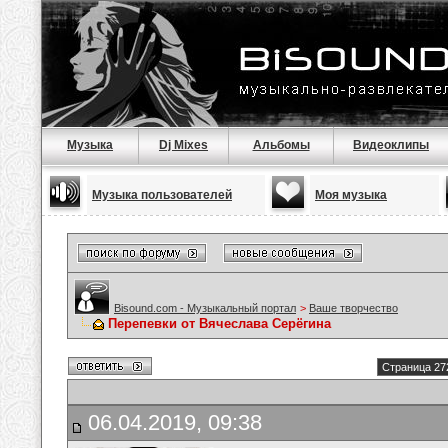
Музыка
Dj Mixes
Альбомы
Видеоклипы
Музыка пользователей
Моя музыка
Bisound.com - Музыкальный портал
>
Ваше творчество
Перепевки от Вячеслава Серёгина
Страница 27
06.04.2019, 09:38