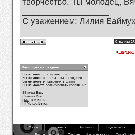
творчество. Ты молодец, Вя
__________________
С уважением: Лилия Байму
Страница 27
«
Предыдущ
Ваши права в разделе
Вы
не можете
создавать темы
Вы
не можете
отвечать на сообщения
Вы
не можете
прикреплять файлы
Вы
не можете
редактировать сообщения
BB коды
Вкл.
Смайлы
Вкл.
[IMG]
код
Вкл.
HTML код
Выкл.
Музыка
Dj mixes
Альбомы
Видеоклипы
Реклама на сайте
Помощь
Администрация
Служба под