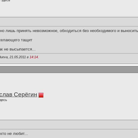
 здесь
жно лишь принять невозможное, обходиться без необходимого и выносит
желающего тащит
ак не высыпается...
ueva, 21.05.2011 в
14:14
.
слав Серёгин
десь
кто не любит...