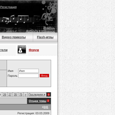
|
Регистрация
Помощь
Добавить в избранное
Видео приколы
Flash-игры
атели
Форум
Имя
Пароль
5
26
27
35
75
>
Последняя
»
Опции темы
#
241
Регистрация: 03.03.2009