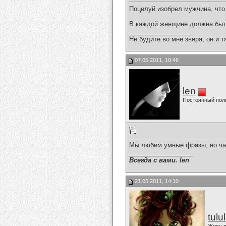
Поцелуй изобрел мужчина, что
В каждой женщине должна быт
__________________
Не будите во мне зверя, он и т
07.05.2011, 10:46
len
Постоянный пол
Мы любим умные фразы, но ча
__________________
Всегда с вами. len
21.05.2011, 14:10
tulu