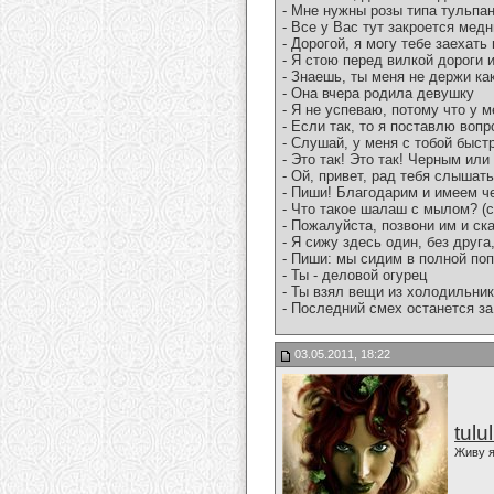
- Мне нужны розы типа тульпа
- Все у Вас тут закроется мед
- Дорогой, я могу тебе заехать
- Я стою перед вилкой дороги и
- Знаешь, ты меня не держи ка
- Она вчера родила девушку
- Я не успеваю, потому что у 
- Если так, то я поставлю вопр
- Слушай, у меня с тобой быст
- Это так! Это так! Черным или 
- Ой, привет, рад тебя слышать
- Пиши! Благодарим и имеем ч
- Что такое шалаш с мылом? (
- Пожалуйста, позвони им и ск
- Я сижу здесь один, без друг
- Пиши: мы сидим в полной по
- Ты - деловой огурец
- Ты взял вещи из холодильни
- Последний смех останется за
03.05.2011, 18:22
tulu
Живу я