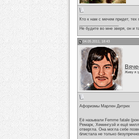
Кто к нам с мечем придет, тех
__________________
Не будите во мне зверя, он и т
04.05.2011, 18:43
Вяче
Живу я з
Афоризмы Марлен Дитрих
Её называли Femme fatale (рок
Ремарк, Хемингуэй и ещё милл
отвергла. Она могла себе позв
блистала не только безупречн