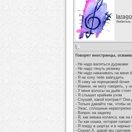
larago
Любитель
Говорят иностранцы, осваив
- Не надо валяться дураками
- Не надо тянуть резинку
- Не надо накачивать на меня 
- Я не хочу тебя заблудить
- Я сижу на порошковой бочке
- Извини, не могу говорить, у н
- У меня волосы на дыбе стоят
- Я слышал крайним ухом
- Слушай, какой контракт! Они
- Только давайте так, чтобы н
- Ужас, сплошные нервотряпки
- Вопрос на зацепку
- Я, как мишка колапса, как на
- Ты как кошка, которая лапает
- Я поеду в шортах и в черных
- Сказал А, давай мы сделаем