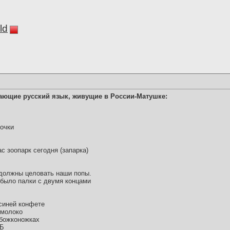
ld
ающие русский язык, живущие в России-Матушке:
бочки
ас зоопарк сегодня (запарка)
 должны целовать наши попы.
е было палки с двумя концами
 синей конфете
 молоко
 божконожках
 Б