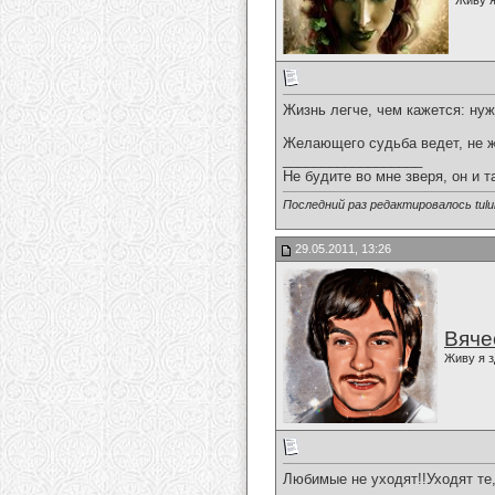
Живу я
Жизнь легче, чем кажется: ну
Желающего судьба ведет, не 
__________________
Не будите во мне зверя, он и т
Последний раз редактировалось tulul
29.05.2011, 13:26
Вяче
Живу я з
Любимые не уходят!!Уходят те,