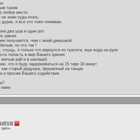
ны
ным тазом
 в любое место
 не знаю куда ехать.
к дурак, я все это тоже понимаю.
меня два уша и один рот
ос раком.
рее получается, чем с моей девушкой
белым, но это так !
, слущь, я только что вернулся из туалета, еще вода на руке
есть попасть в мир Вашего зрения
с милым рай и в шалаше)
ажи, что я буду задерживаться на 15 тире 16 минут
а, как старый дедушка, брошенный на танцах
пе и просим Вашего содействия
ка?
 нами
lueva
 здесь