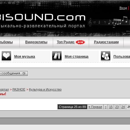
Вход
льбомы
Видеоклипы
Топ Радио
Радиостанции
Моя музыка
Моя страница
Пользов
портал
>
РАЗНОЕ
>
Культура и Искусство
мы!
Страница 25 из 89
«
Первая
<
15
23
24
2