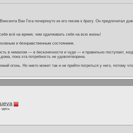
Винсента Ван Гога почерпнуто из его писем к брату. Он предпочитал до
себя всё на время, чем одалживать себя на всю жизнь!
реховным и безнравственным состоянием.
ость в немалом — в бесконечности и чуде — и правильно поступает, ко
к дома, пока эта потребность не удовлетворена.
икий огонь. Но никто может так и не прийти погреться у него, потому ч
lueva
 здесь