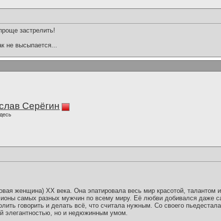
 проще застрелить!
ак не высыпается...
слав Серёгин
десь
овая женщина) ХХ века. Она эпатировала весь мир красотой, талантом и
ионы самых разных мужчин по всему миру. Её любви добивался даже сам
олить говорить и делать всё, что считала нужным. Со своего пьедестал
ой элегантностью, но и недюжинным умом.