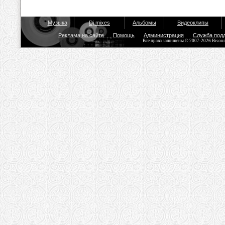
Музыка
Dj mixes
Альбомы
Видеоклипы
Реклама на сайте
Помощь
Администрация
Служба под
Все права защищены © 2007-2026 Bisou