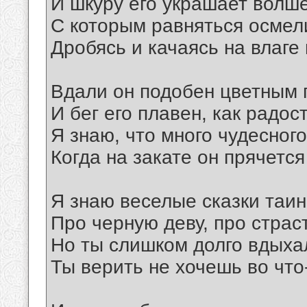
И шкуру его украшает волш
С которым равняться осмели
Дробясь и качаясь на влаге
Вдали он подобен цветным 
И бег его плавен, как радос
Я знаю, что много чудесного
Когда на закате он прячется
Я знаю веселые сказки таи
Про черную деву, про страс
Но ты слишком долго вдыха
Ты верить не хочешь во что