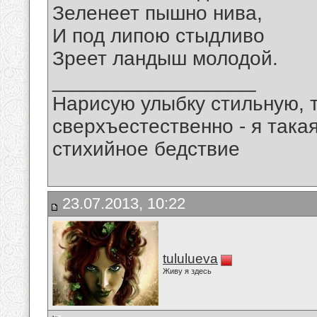
Зеленеет пышно нива,
И под липою стыдливо
Зреет ландыш молодой.
__________________
Нарисую улыбку стильную, т
сверхъестественно - я така
стихийное бедствие
23.07.2013, 10:22
tululueva
Живу я здесь