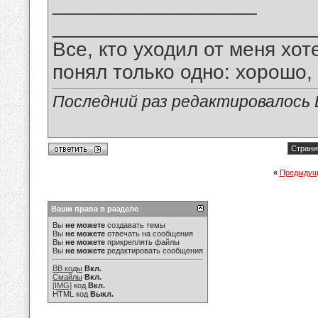
__________________
_______________________
Все, кто уходил от меня хот
понял только одно: хорошо,
Последний раз редактировалось В
Страни
«
Предыдущ
Ваши права в разделе
Вы
не можете
создавать темы
Вы
не можете
отвечать на сообщения
Вы
не можете
прикреплять файлы
Вы
не можете
редактировать сообщения
BB коды
Вкл.
Смайлы
Вкл.
[IMG]
код
Вкл.
HTML код
Выкл.