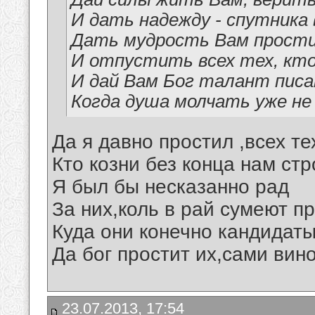
И дать надежду - спутника 
Дать мудрость Вам прости
И отпустить всех тех, кто
И дай Вам Бог талант писа
Когда душа молчать уже не
Да я давно простил ,всех те
Кто козни без конца нам стр
Я был бы несказанно рад
За них,коль в рай сумеют проп
Куда они конечно кандидат
Да бог простит их,сами винов
23.07.2013, 17:54