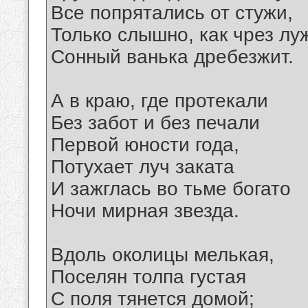
Все попрятались от стужи,
Только слышно, как чрез лу
Сонный ванька дребезжит.
А в краю, где протекали
Без забот и без печали
Первой юности года,
Потухает луч заката
И зажглась во тьме богато
Ночи мирная звезда.
Вдоль околицы мелькая,
Поселян толпа густая
С поля тянется домой;