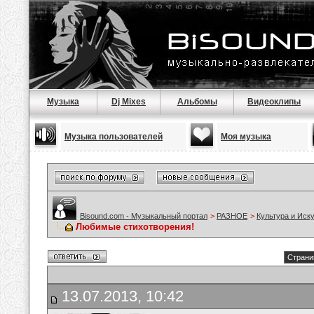
Музыка
Dj Mixes
Альбомы
Видеоклипы
Музыка пользователей
Моя музыка
Bisound.com - Музыкальный портал
>
РАЗНОЕ
>
Культура и Иск
Любимые стихотворения!
Страни
13.07.2013, 10:42