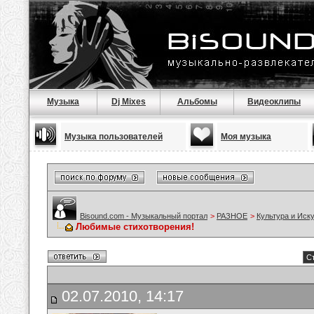
Музыка
Dj Mixes
Альбомы
Видеоклипы
Музыка пользователей
Моя музыка
Bisound.com - Музыкальный портал
>
РАЗНОЕ
>
Культура и Иск
Любимые стихотворения!
Ст
02.07.2010, 14:17