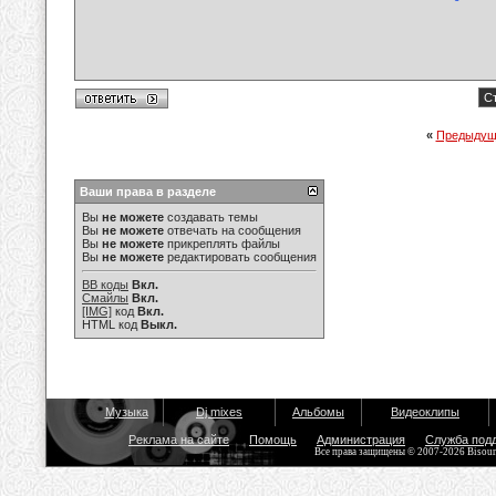
Ст
«
Предыдущ
Ваши права в разделе
Вы
не можете
создавать темы
Вы
не можете
отвечать на сообщения
Вы
не можете
прикреплять файлы
Вы
не можете
редактировать сообщения
BB коды
Вкл.
Смайлы
Вкл.
[IMG]
код
Вкл.
HTML код
Выкл.
Музыка
Dj mixes
Альбомы
Видеоклипы
Реклама на сайте
Помощь
Администрация
Служба под
Все права защищены © 2007-2026 Bisou