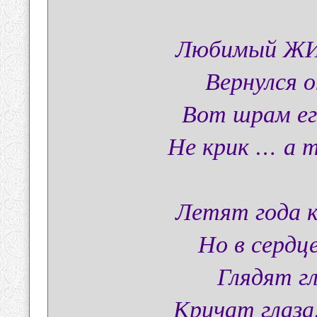
Любимый ЖИ
Вернулся 
Вот шрам ег
Не крик … а 
Летят года 
Но в сердце
Глядят гл
Кричат глаз