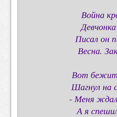
Война кр
Девчонка
Писал он п
Весна. За
Вот бежит 
Шагнул на 
- Меня ждал
А я спешил