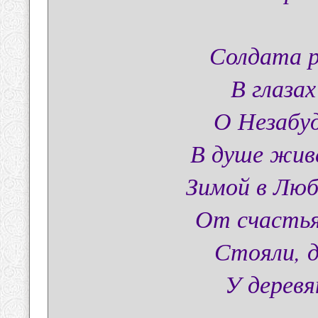
Солдата 
В глазах
О Незабу
В душе жив
Зимой в Люб
От счастья
Стояли, д
У деревя