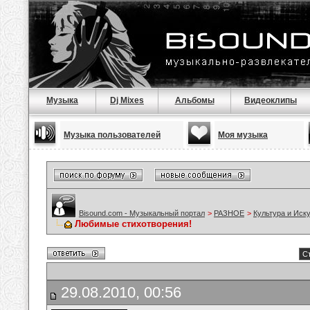
Музыка
Dj Mixes
Альбомы
Видеоклипы
Музыка пользователей
Моя музыка
Bisound.com - Музыкальный портал
>
РАЗНОЕ
>
Культура и Иск
Любимые стихотворения!
Ст
29.08.2010, 00:56