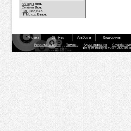
BB коды
Вкл.
Смайлы
Вкл.
[IMG]
код
Вкл.
HTML код
Выкл.
Музыка
Dj mixes
Альбомы
Видеоклипы
Реклама на сайте
Помощь
Администрация
Служба под
Все права защищены © 2007-2026 Bisou