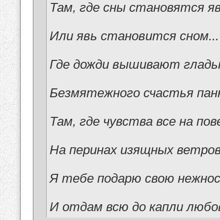
Там, где сны становятся я
Или явь становится сном...
Где дожди вышивают глад
Безмятежного счастья панн
Там, где чувства все на по
На перинах изящных ветро
Я тебе подарю свою нежно
И отдам всю до капли любов