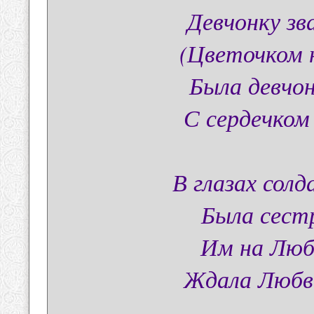
Девчонку з
(Цветочком 
Была девчон
С сердечком
В глазах сол
Была сест
Им на Люб
Ждала Любви