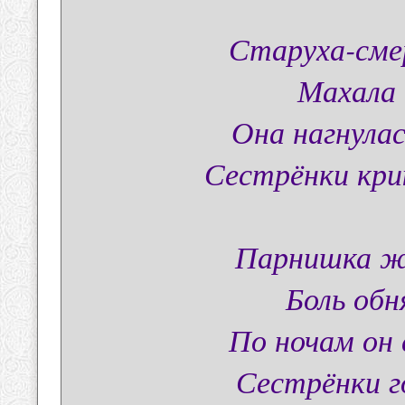
Старуха-сме
Махала 
Она нагнула
Сестрёнки кри
Парнишка жи
Боль обн
По ночам он
Сестрёнки г