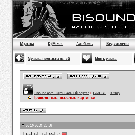
Музыка
Dj Mixes
Альбомы
Видеоклипы
Музыка пользователей
Моя музыка
Bisound.com - Музыкальный портал
>
РАЗНОЕ
>
Юмор
Прикольные, весёлые картинки
26.10.2010, 20:16
La-Li-Lu-Le-Lo