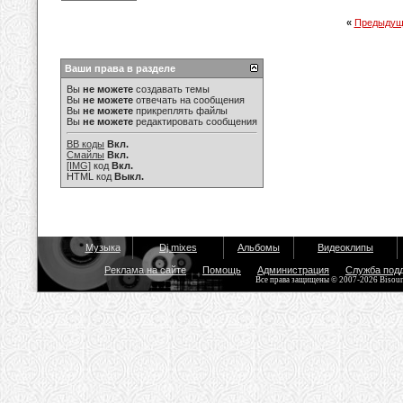
«
Предыдущ
Ваши права в разделе
Вы
не можете
создавать темы
Вы
не можете
отвечать на сообщения
Вы
не можете
прикреплять файлы
Вы
не можете
редактировать сообщения
BB коды
Вкл.
Смайлы
Вкл.
[IMG]
код
Вкл.
HTML код
Выкл.
Музыка
Dj mixes
Альбомы
Видеоклипы
Реклама на сайте
Помощь
Администрация
Служба под
Все права защищены © 2007-2026 Bisou