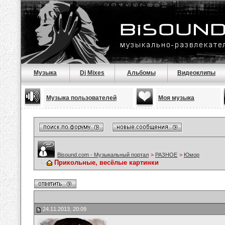
Музыка
Dj Mixes
Альбомы
Видеоклипы
Музыка пользователей
Моя музыка
Bisound.com - Музыкальный портал
>
РАЗНОЕ
>
Юмор
Прикольные, весёлые картинки
24.11.2013, 20:09