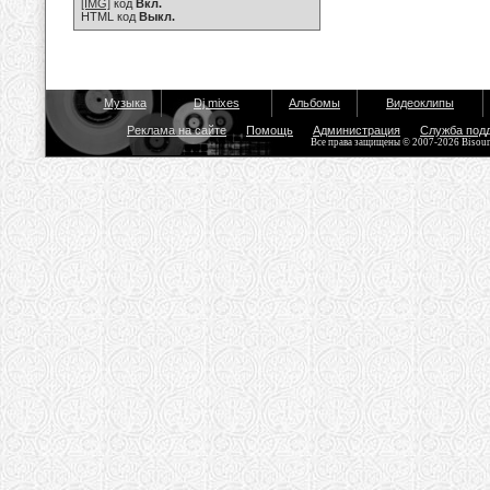
[IMG]
код
Вкл.
HTML код
Выкл.
Музыка
Dj mixes
Альбомы
Видеоклипы
Реклама на сайте
Помощь
Администрация
Служба под
Все права защищены © 2007-2026 Bisou