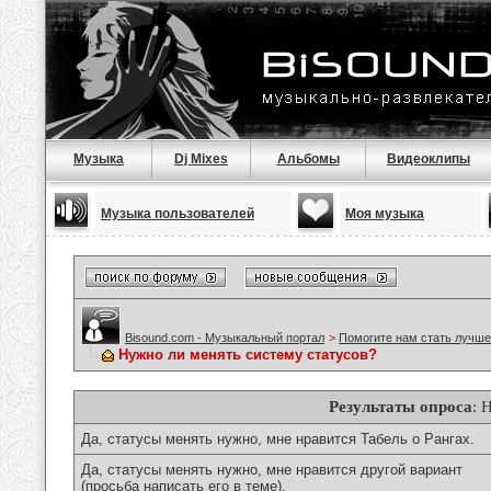
Музыка
Dj Mixes
Альбомы
Видеоклипы
Музыка пользователей
Моя музыка
Bisound.com - Музыкальный портал
>
Помогите нам стать лучше
Нужно ли менять систему статусов?
Результаты опроса
: 
Да, статусы менять нужно, мне нравится Табель о Рангах.
Да, статусы менять нужно, мне нравится другой вариант
(просьба написать его в теме).