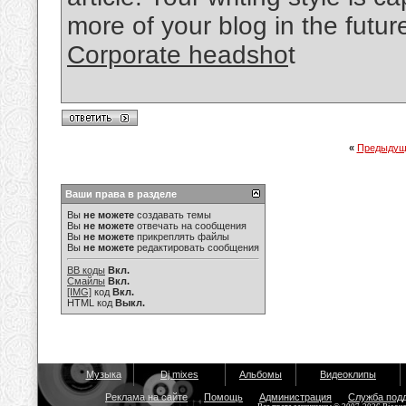
more of your blog in the futu
Corporate headsho
t
«
Предыдущ
Ваши права в разделе
Вы
не можете
создавать темы
Вы
не можете
отвечать на сообщения
Вы
не можете
прикреплять файлы
Вы
не можете
редактировать сообщения
BB коды
Вкл.
Смайлы
Вкл.
[IMG]
код
Вкл.
HTML код
Выкл.
Музыка
Dj mixes
Альбомы
Видеоклипы
Реклама на сайте
Помощь
Администрация
Служба под