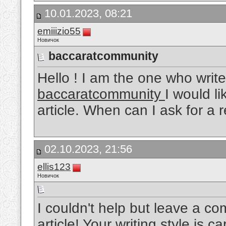
10.01.2023, 08:21
emiiizio55
Новичок
baccaratcommunity
Hello ! I am the one who writ
baccaratcommunity
I would li
article. When can I ask for a 
02.10.2023, 21:56
ellis123
Новичок
I couldn't help but leave a c
article! Your writing style is c