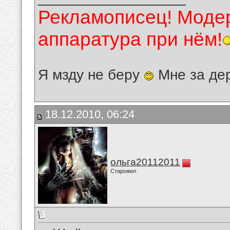
Рекламописец! Модер
аппаратура при нём!
Я мзду не беру
Мне за де
18.12.2010, 06:24
ольга20112011
Старожил