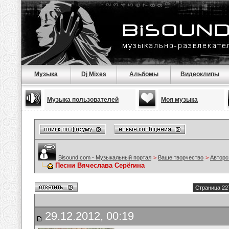
Музыка
Dj Mixes
Альбомы
Видеоклипы
Музыка пользователей
Моя музыка
Bisound.com - Музыкальный портал
>
Ваше творчество
>
Авторс
Песни Вячеслава Серёгина
Страница 22
29.12.2012, 00:19