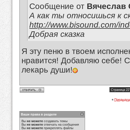
Сообщение от
Вячеслав 
А как ты относишься к с
http://www.bisound.com/in
Добрая сказка
Я эту пеню в твоем исполне
нравится! Добавляю себе! 
лекарь души!
Страница 22
«
Предыдущ
Ваши права в разделе
Вы
не можете
создавать темы
Вы
не можете
отвечать на сообщения
Вы
не можете
прикреплять файлы