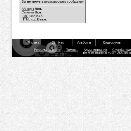
Вы
не можете
редактировать сообщения
BB коды
Вкл.
Смайлы
Вкл.
[IMG]
код
Вкл.
HTML код
Выкл.
Музыка
Dj mixes
Альбомы
Видеоклипы
Реклама на сайте
Помощь
Администрация
Служба под
Все права защищены © 2007-2026 Bisou