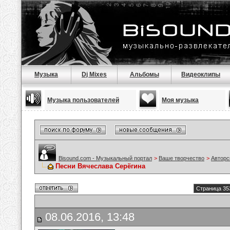
Музыка
Dj Mixes
Альбомы
Видеоклипы
Музыка пользователей
Моя музыка
Bisound.com - Музыкальный портал
>
Ваше творчество
>
Авторс
Песни Вячеслава Серёгина
Страница 35
08.06.2016, 13:48