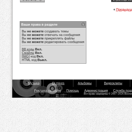
«
Предыдущ
Ваши права в разделе
Вы
не можете
создавать темы
Вы
не можете
отвечать на сообщения
Вы
не можете
прикреплять файлы
Вы
не можете
редактировать сообщения
BB коды
Вкл.
Смайлы
Вкл.
[IMG]
код
Вкл.
HTML код
Выкл.
Музыка
Dj mixes
Альбомы
Видеоклипы
Реклама на сайте
Помощь
Администрация
Служба под
Все права защищены © 2007-2026 Bisou