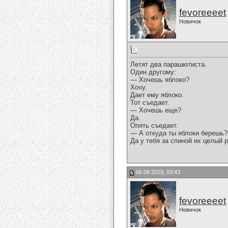
fevoreeeet
Новичок
Летят два парашютиста.
Один другому:
— Хочешь яблоко?
Хочу.
Дает ему яблоко.
Тот съедает.
— Хочешь еще?
Да.
Опять съедает.
— А откуда ты яблоки берешь?
Да у тебя за спиной их целый 
06.08.2019, 03:43
fevoreeeet
Новичок