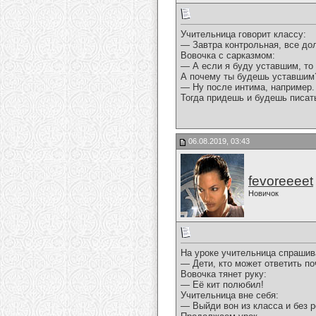
Учительница говорит классу:
— Завтра контрольная, все до
Вовочка с сарказмом:
— А если я буду уставшим, то
А почему ты будешь уставшим
— Ну после интима, например.
Тогда придешь и будешь писать
06.08.2019, 03:43
fevoreeeet
Новичок
На уроке учительница спрашив
— Дети, кто может ответить п
Вовочка тянет руку:
— Её кит полюбил!
Учительница вне себя:
— Выйди вон из класса и без р