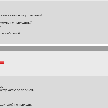
лжны на ней присутствовать!
 можно не приходить?
?
 левой рукой.
ает:
очему камбала плоская?
одителей не приходи.