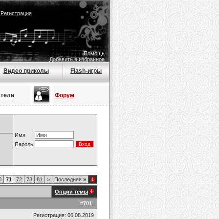
|
Регистрация
Помощь
Добавить в избранное
Видео приколы
Flash-игры
атели
Форум
Имя
Пароль
0
71
72
73
81
>
Последняя
»
Опции темы
#
701
Регистрация: 06.08.2019