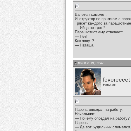
Взлетел самолет.
Инструктор по прыжкам с пара
Трясет каждого за парашютные
— Яйца не трет?
Парашютист ему отвечает:
— Нет!
Как зовут?
— Наташа.
06.08.2019, 03:47
fevoreeeet
Новичок
Парень опоздал на работу.
Начальник:
— Почему опоздал на работу?
Парень:
— Да вот будильник сломался