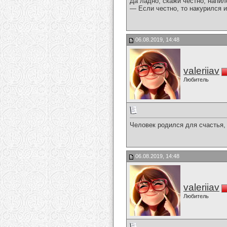
Да ладно, скажи честно, напил
— Если честно, то накурился и
06.08.2019, 14:48
valeriiav
Любитель
Человек родился для счастья, 
06.08.2019, 14:48
valeriiav
Любитель