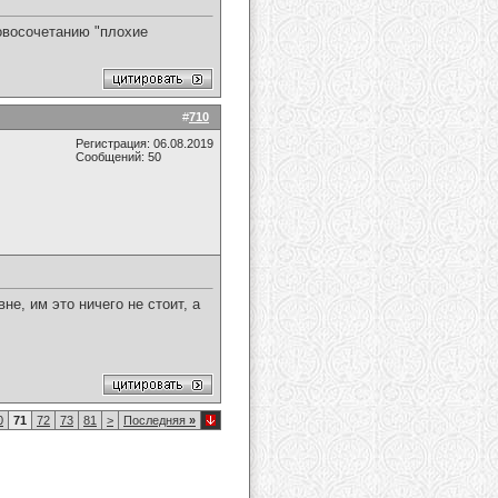
овосочетанию "плохие
#
710
Регистрация: 06.08.2019
Сообщений: 50
е, им это ничего не стоит, а
0
71
72
73
81
>
Последняя
»