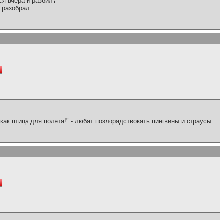
ся вчера и разбил?
 разобрал.
как птица для полета!" - любят позлорадствовать пингвины и страусы.