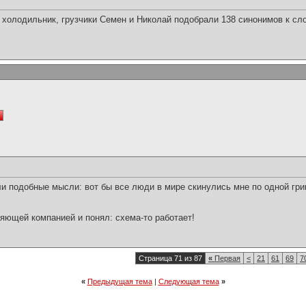
 холодильник, грузчики Семен и Николай подобрали 138 синонимов к сл
ли подобные мысли: вот бы все люди в мире скинулись мне по одной гривн
ляющей компанией и понял: схема-то работает!
Страница 71 из 87
«
Первая
<
21
61
69
7
«
Предыдущая тема
|
Следующая тема
»