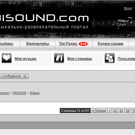
Вход
льбомы
Видеоклипы
Топ Радио
Радиостанции
Моя музыка
Моя страница
Пользов
портал
>
РАЗНОЕ
>
Юмор
Страница 71 из 87
«
Первая
<
21
61
69
7