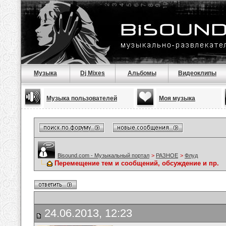
Музыка
Dj Mixes
Альбомы
Видеоклипы
Музыка пользователей
Моя музыка
Bisound.com - Музыкальный портал
>
РАЗНОЕ
>
Флуд
Перемещение тем и сообщений, обсуждение и пр.
24.06.2013, 12:23