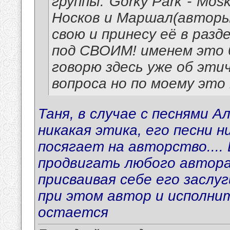
группы:"Gorky Park"-"Mos
Носков и Маршал(авторы
свою и принесу её в разд
под СВОИМ! именем это 
говорю здесь уже об эт
вопроса но по моему это 
Таня, в случае с песнями А
никакая этика, его песни 
посягает на авторство....
продвигать любого автора 
присваивая себе его заслуги
при этом автор и исполнит
остается