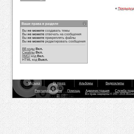
«
Предыдущ
Ваши права в разделе
Вы
не можете
создавать темы
Вы
не можете
отвечать на сообщения
Вы
не можете
прикреплять файлы
Вы
не можете
редактировать сообщения
BB коды
Вкл.
Смайлы
Вкл.
[IMG]
код
Вкл.
HTML код
Выкл.
Музыка
Dj mixes
Альбомы
Видеоклипы
Реклама на сайте
Помощь
Администрация
Служба под
Все права защищены © 2007-2026 Bisou