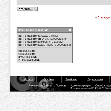
«
Предыдущ
Ваши права в разделе
Вы
не можете
создавать темы
Вы
не можете
отвечать на сообщения
Вы
не можете
прикреплять файлы
Вы
не можете
редактировать сообщения
BB коды
Вкл.
Смайлы
Вкл.
[IMG]
код
Вкл.
HTML код
Выкл.
Музыка
Dj mixes
Альбомы
Видеоклипы
Реклама на сайте
Помощь
Администрация
Служба под
Все права защищены © 2007-2026 Bisou