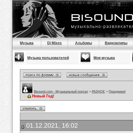
Музыка
Dj Mixes
Альбомы
Видеоклипы
Музыка пользователей
Моя музыка
Bisound.com - Музыкальный портал
>
РАЗНОЕ
>
Праздники!
Новый Год!
01.12.2021, 16:02