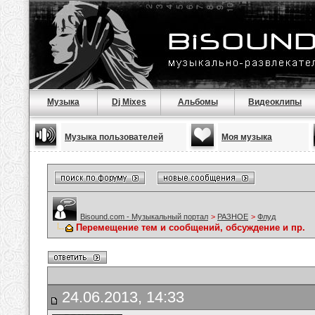
Музыка
Dj Mixes
Альбомы
Видеоклипы
Музыка пользователей
Моя музыка
Bisound.com - Музыкальный портал
>
РАЗНОЕ
>
Флуд
Перемещение тем и сообщений, обсуждение и пр.
24.06.2013, 14:33