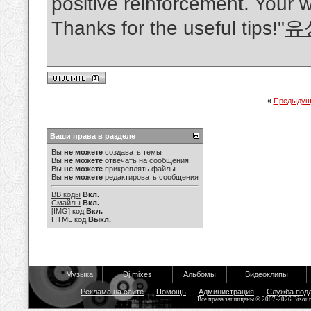
positive reinforcement. Your w
Thanks for the useful tips!"
유
«
Предыдущ
Ваши права в разделе
Вы
не можете
создавать темы
Вы
не можете
отвечать на сообщения
Вы
не можете
прикреплять файлы
Вы
не можете
редактировать сообщения
BB коды
Вкл.
Смайлы
Вкл.
[IMG]
код
Вкл.
HTML код
Выкл.
Музыка
Dj mixes
Альбомы
Видеоклипы
Реклама на сайте
Помощь
Администрация
Служба под
Все права защищены © 2007-2026 Bisou