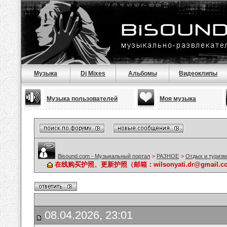
Музыка
Dj Mixes
Альбомы
Видеоклипы
Музыка пользователей
Моя музыка
Bisound.com - Музыкальный портал
>
РАЗНОЕ
>
Отдых и туризм
在线购买护照、更新护照（邮箱：wilsonyati.dr@gmail
08.04.2026, 23:01