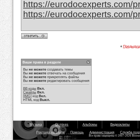
https://eurodocexperts.com/pr
https://eurodocexperts.com/pro
«
Предыдущ
Ваши права в разделе
Вы
не можете
создавать темы
Вы
не можете
отвечать на сообщения
Вы
не можете
прикреплять файлы
Вы
не можете
редактировать сообщения
BB коды
Вкл.
Смайлы
Вкл.
[IMG]
код
Вкл.
HTML код
Выкл.
Музыка
Dj mixes
Альбомы
Видеоклипы
Реклама на сайте
Помощь
Администрация
Служба под
Все права защищены © 2007-2026 Bisou