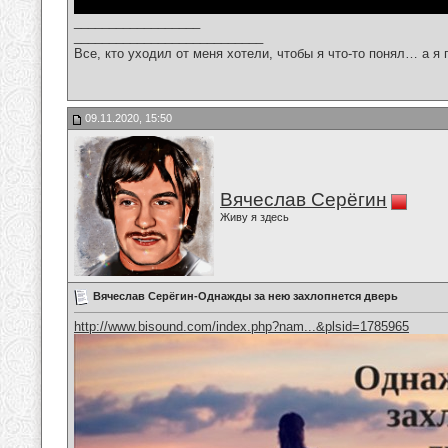
__________________
___________________________
Все, кто уходил от меня хотели, чтобы я что-то понял… а я 
09.11.2020, 15:50
Вячеслав Серёгин
Живу я здесь
Вячеслав Серёгин-Однажды за нею захлопнется дверь
http://www.bisound.com/index.php?nam...&plsid=1785965