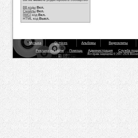
BB коды
Вкл.
Смайлы
Вкл.
[IMG]
код
Вкл.
HTML код
Выкл.
Музыка
Dj mixes
Альбомы
Видеоклипы
Реклама на сайте
Помощь
Администрация
Служба под
Все права защищены © 2007-2026 Bisou