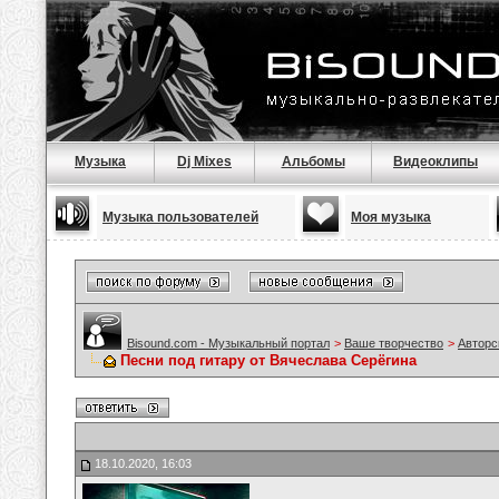
Музыка
Dj Mixes
Альбомы
Видеоклипы
Музыка пользователей
Моя музыка
Bisound.com - Музыкальный портал
>
Ваше творчество
>
Авторс
Песни под гитару от Вячеслава Серёгина
18.10.2020, 16:03