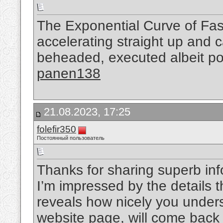
The Exponential Curve of Fasci
accelerating straight up and 
beheaded, executed albeit poli
panen138
21.08.2023, 17:25
folefir350
Постоянный пользователь
Thanks for sharing superb info
I’m impressed by the details t
reveals how nicely you under
website page, will come back f