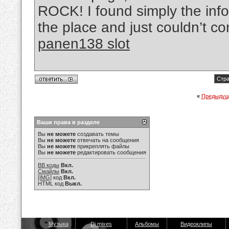
ROCK! I found simply the info
the place and just couldn’t c
panen138 slot
Стра
«
Предыдущ
Ваши права в разделе
Вы
не можете
создавать темы
Вы
не можете
отвечать на сообщения
Вы
не можете
прикреплять файлы
Вы
не можете
редактировать сообщения
BB коды
Вкл.
Смайлы
Вкл.
[IMG]
код
Вкл.
HTML код
Выкл.
Музыка
Dj mixes
Альбомы
Видеоклипы