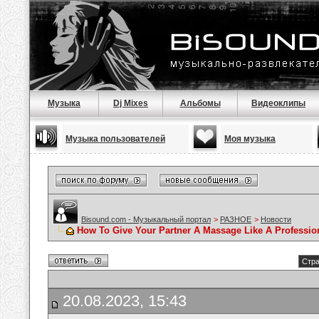
Музыка
Dj Mixes
Альбомы
Видеоклипы
Музыка пользователей
Моя музыка
Bisound.com - Музыкальный портал
>
РАЗНОЕ
>
Новости
How To Give Your Partner A Massage Like A Professio
Стра
20.08.2023, 15:43