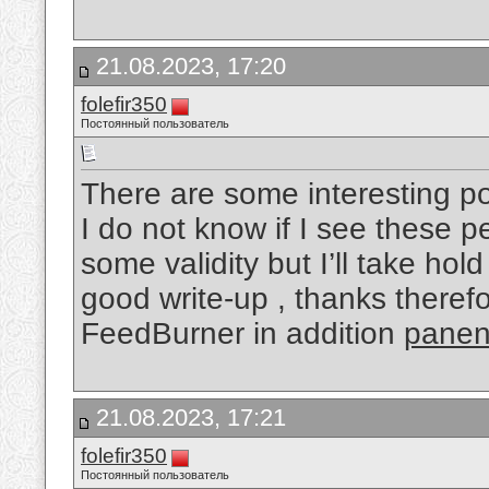
21.08.2023, 17:20
folefir350
Постоянный пользователь
There are some interesting poi
I do not know if I see these 
some validity but I’ll take hold
good write-up , thanks theref
FeedBurner in addition
pane
21.08.2023, 17:21
folefir350
Постоянный пользователь