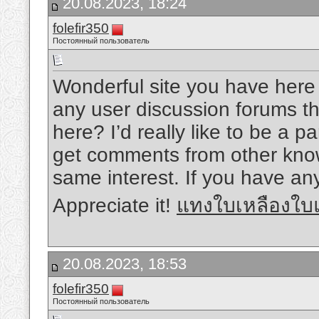
20.08.2023, 18:24
folefir350
Постоянный пользователь
Wonderful site you have here 
any user discussion forums t
here? I’d really like to be a 
get comments from other kno
same interest. If you have an
Appreciate it!
แทงใบเหลืองใ
20.08.2023, 18:53
folefir350
Постоянный пользователь