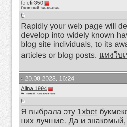
folefir350
Постоянный пользователь
Rapidly your web page will def
develop into widely known ha
blog site individuals, to its 
articles or blog posts.
แทงใบเ
20.08.2023, 16:24
Alina 1994
Активный пользователь
Я выбрала эту
1xbet
букмеке
них лучшие. Да и знакомый,