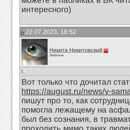
можете в пабликах в ВК чит
интересного)
22.07.2023, 18:52
Никита Никитовский
Любитель
Вот только что дочитал стат
https://august.ru/news/v-sama
пишут про то, как сотрудни
помогла лежащему на асфал
был без сознания, в травма
проходить мимо таких люде