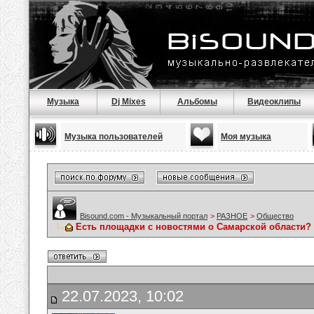
Музыка
Dj Mixes
Альбомы
Видеоклипы
Музыка пользователей
Моя музыка
Bisound.com - Музыкальный портал
>
РАЗНОЕ
>
Общество
Есть площадки с новостями о Самарской области?
22.07.2023, 10:02