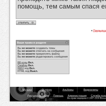
помощь, тем самым спася ег
«
Предыдущ
Ваши права в разделе
Вы
не можете
создавать темы
Вы
не можете
отвечать на сообщения
Вы
не можете
прикреплять файлы
Вы
не можете
редактировать сообщения
BB коды
Вкл.
Смайлы
Вкл.
[IMG]
код
Вкл.
HTML код
Выкл.
Музыка
Dj mixes
Альбомы
Видеоклипы
Реклама на сайте
Помощь
Администрация
Служба под
Все права защищены © 2007-2026 Bisou