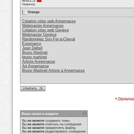
Новичок
Orange
Création sites web Annemasse
Webmaster Annemasse
Création sites web Genève
Webmaster Genève
Randonnées Sixt-Fer-à-Cheval
Euromarco
Jean Delteil
Bruno Martinet
bruno martinet
Artiste Annemasse
Art Annemasse
Bruno Martinet Artiste à Annemasse
«
Предыдущ
Ваши права в разделе
Вы
не можете
создавать темы
Вы
не можете
отвечать на сообщения
Вы
не можете
прикреплять файлы
Вы
не можете
редактировать сообщения