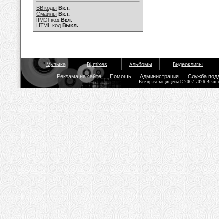
BB коды
Вкл.
Смайлы
Вкл.
[IMG]
код
Вкл.
HTML код
Выкл.
Музыка
Dj mixes
Альбомы
Видеоклипы
Реклама на сайте
Помощь
Администрация
Служба под
Все права защищены © 2007-2026 Bisou