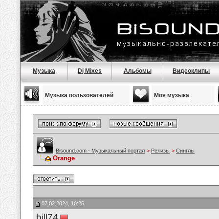
Музыка
Dj Mixes
Альбомы
Видеоклипы
Музыка пользователей
Моя музыка
Bisound.com - Музыкальный портал
>
Релизы
>
Синглы
Orange
07.02.2024, 10:25
bill74