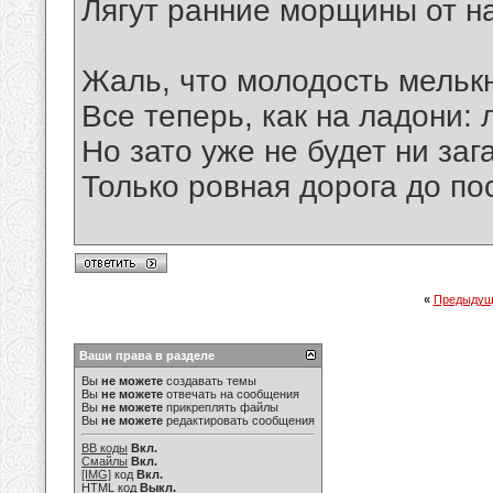
Лягут ранние морщины от н
Жаль, что молодость мелькн
Все теперь, как на ладони: л
Но зато уже не будет ни заг
Только ровная дорога до по
«
Предыдущ
Ваши права в разделе
Вы
не можете
создавать темы
Вы
не можете
отвечать на сообщения
Вы
не можете
прикреплять файлы
Вы
не можете
редактировать сообщения
BB коды
Вкл.
Смайлы
Вкл.
[IMG]
код
Вкл.
HTML код
Выкл.