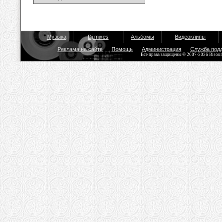
Музыка
Dj mixes
Альбомы
Видеоклипы
Реклама на сайте
Помощь
Администрация
Служба под
Все права защищены © 2007-2026 Bisou