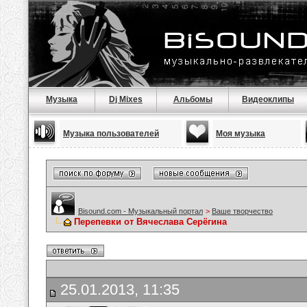
Музыка
Dj Mixes
Альбомы
Видеоклипы
Музыка пользователей
Моя музыка
Bisound.com - Музыкальный портал
>
Ваше творчество
Перепевки от Вячеслава Серёгина
25.01.2013, 11:35