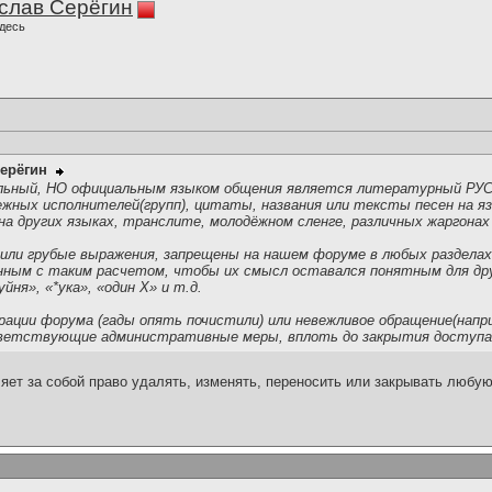
слав Серёгин
десь
ерёгин
льный, НО официальным языком общения является литературный РУС
жных исполнителей(групп), цитаты, названия или тексты песен на яз
 других языках, транслите, молодёжном сленге, различных жаргонах 
или грубые выражения, запрещены на нашем форуме в любых разделах
нным с таким расчетом, чтобы их смысл оставался понятным для дру
йня», «*ука», «один Х» и т.д.
ации форума (гады опять почистили) или невежливое обращение(напри
ветствующие административные меры, вплоть до закрытия доступа
ет за собой право удалять, изменять, переносить или закрывать любу