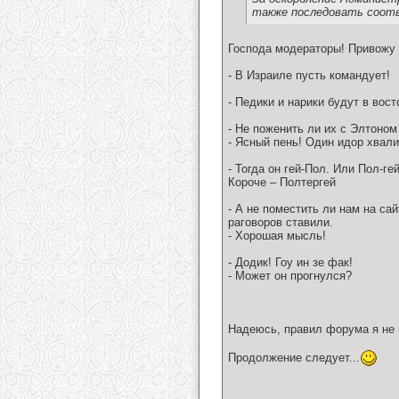
также последовать соот
Господа модераторы! Привожу
- В Израиле пусть командует!
- Педики и нарики будут в вост
- Не поженить ли их с Элтоно
- Ясный пень! Один идор хвали
- Тогда он гей-Пол. Или Пол-гей
Короче – Полтергей
- А не поместить ли нам на са
раговоров ставили.
- Хорошая мысль!
- Додик! Гоу ин зе фак!
- Может он прогнулся?
Надеюсь, правил форума я не 
Продолжение следует...