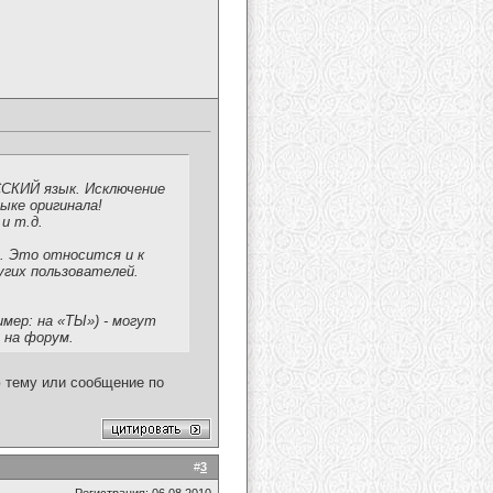
СКИЙ язык. Исключение
ыке оригинала!
и т.д.
. Это относится и к
гих пользователей.
мер: на «ТЫ») - могут
 на форум.
ю тему или сообщение по
#
3