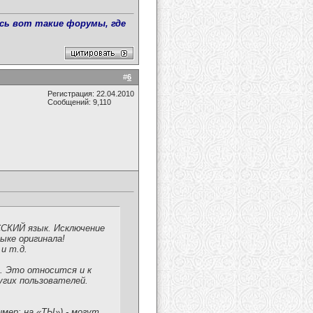
сь вот такие форумы, где
#
6
Регистрация: 22.04.2010
Сообщений: 9,110
СКИЙ язык. Исключение
ыке оригинала!
и т.д.
. Это относится и к
гих пользователей.
мер: на «ТЫ») - могут