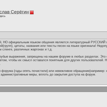
слав Серёгин
десь
, НО официальным языком общения является литературный РУССКИЙ я
й(групп), цитаты, названия или тексты песен на языке оригинала! Недо
 сленге, различных жаргонах и т.д.
рубые выражения, запрещены на нашем форуме в любых разделах. Это 
етом, чтобы их смысл оставался понятным для других пользователей. Н
.
 форума (гады опять почистили) или невежливое обращение(например: н
административные меры, вплоть до закрытия доступа на форум.