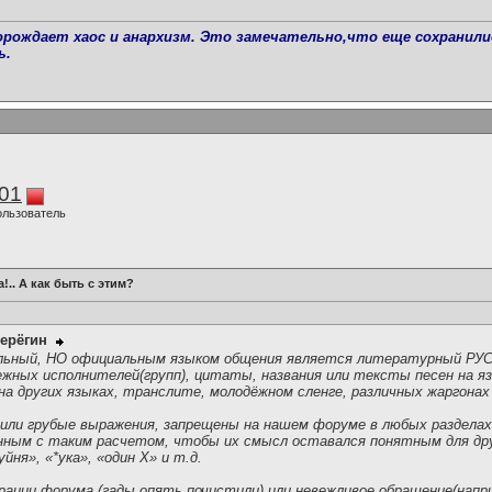
орождает хаос и анархизм. Это замечательно,что еще сохранили
ь.
01
ользователь
!.. А как быть с этим?
ерёгин
льный, НО официальным языком общения является литературный РУС
жных исполнителей(групп), цитаты, названия или тексты песен на яз
 других языках, транслите, молодёжном сленге, различных жаргонах 
или грубые выражения, запрещены на нашем форуме в любых разделах
нным с таким расчетом, чтобы их смысл оставался понятным для дру
йня», «*ука», «один Х» и т.д.
ации форума (гады опять почистили) или невежливое обращение(напри