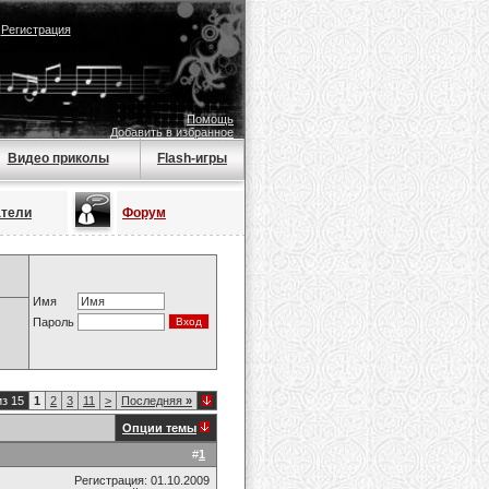
|
Регистрация
Помощь
Добавить в избранное
Видео приколы
Flash-игры
атели
Форум
Имя
Пароль
из 15
1
2
3
11
>
Последняя
»
Опции темы
#
1
Регистрация: 01.10.2009