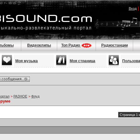
Вход
льбомы
Видеоклипы
Топ Радио
Радиостанции
Моя музыка
Моя страница
Пользов
портал
>
РАЗНОЕ
>
Флуд
оруме
Страница 1 