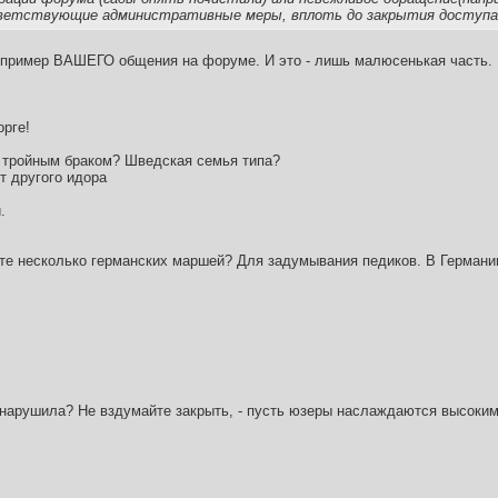
ветствующие административные меры, вплоть до закрытия доступа
 пример ВАШЕГО общения на форуме. И это - лишь малюсенькая часть.
орге!
м тройным браком? Шведская семья типа?
т другого идора
.
йте несколько германских маршей? Для задумывания педиков. В Германии
нарушила? Не вздумайте закрыть, - пусть юзеры наслаждаются высоким