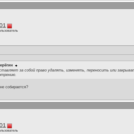
01
ользователь
ерёгин
тавляет за собой право удалять, изменять, переносить или закрыв
отрению.
 не собирается?
01
ользователь