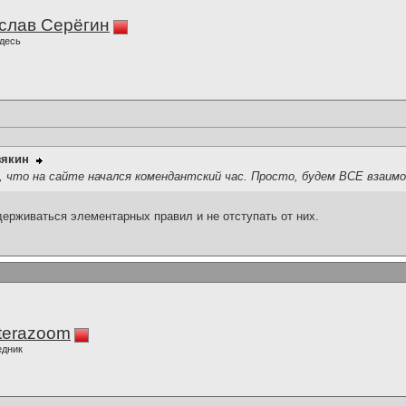
слав Серёгин
десь
зякин
 что на сайте начался комендантский час. Просто, будем ВСЕ взаим
держиваться элементарных правил и не отступать от них.
terazoom
едник