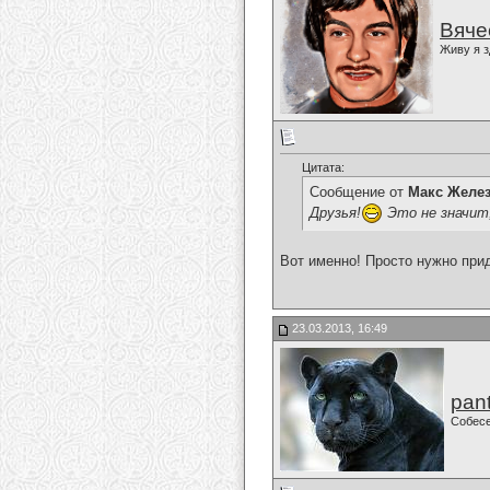
Вяче
Живу я з
Цитата:
Сообщение от
Макс Желе
Друзья!
Это не значит,
Вот именно! Просто нужно при
23.03.2013, 16:49
pan
Собес