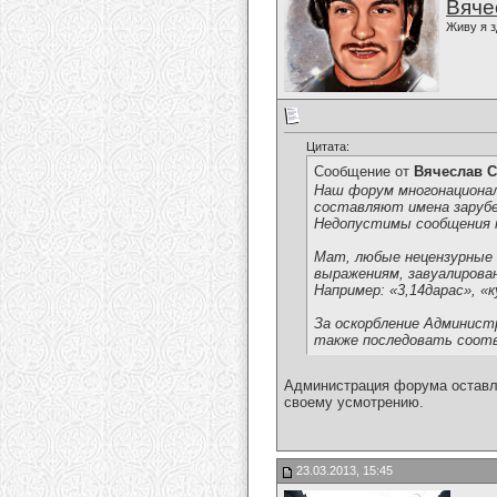
Вяче
Живу я з
Цитата:
Сообщение от
Вячеслав С
Наш форум многонациона
составляют имена зарубе
Недопустимы сообщения на
Мат, любые нецензурные 
выражениям, завуалирова
Например: «3,14дарас», «ку
За оскорбление Администр
также последовать соот
Администрация форума оставля
своему усмотрению.
23.03.2013, 15:45