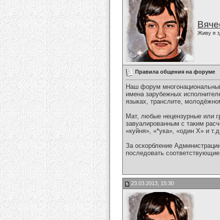
Вяче
Живу я з
Правила общения на форуме
Наш форум многонациональный
имена зарубежных исполнителе
языках, транслите, молодёжном
Мат, любые нецензурные или г
завуалированным с таким расч
«куйня», «*ука», «один Х» и т.д
За оскорбление Администрации
последовать соответствующие 
23.03.2013, 15:30