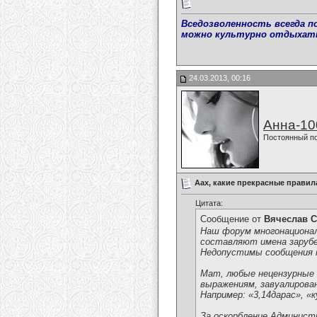
Вседозволенность всегда п
можно культурно отдыхат
24.03.2013, 00:16
Анна-10
Постоянный п
Аах, какие прекрасные правила
Цитата:
Сообщение от
Вячеслав С
Наш форум многонациона
составляют имена зарубе
Недопустимы сообщения на
Мат, любые нецензурные 
выражениям, завуалирова
Например: «3,14дарас», «ку
За оскорбление Администр