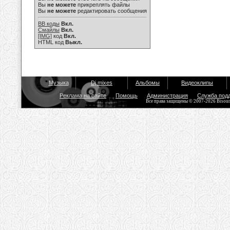
Вы
не можете
прикреплять файлы
Вы
не можете
редактировать сообщения
BB коды
Вкл.
Смайлы
Вкл.
[IMG]
код
Вкл.
HTML код
Выкл.
Музыка
Dj mixes
Альбомы
Видеоклипы
Реклама на сайте
Помощь
Администрация
Служба под
Все права защищены © 2007-2026 Bisou