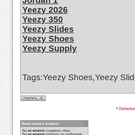
Jordan 1
Yeezy 2026
Yeezy 350
Yeezy Slides
Yeezy Shoes
Yeezy Supply
Tags:Yeezy Shoes,Yeezy Slid
«
Предыдущ
Ваши права в разделе
Вы
не можете
создавать темы
Вы
не можете
отвечать на сообщения