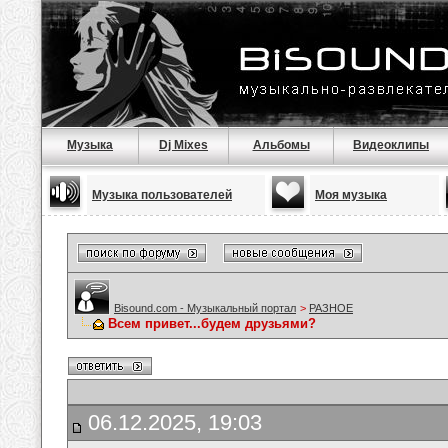
Музыка
Dj Mixes
Альбомы
Видеоклипы
Музыка пользователей
Моя музыка
Bisound.com - Музыкальный портал
>
РАЗНОЕ
Всем привет...будем друзьями?
06.12.2025, 19:03