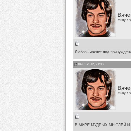
Вяче
Живу я з
Любовь чахнет под принуждени
04.01.2012, 21:38
Вяче
Живу я з
В МИРЕ МУДРЫХ МЫСЛЕЙ И 