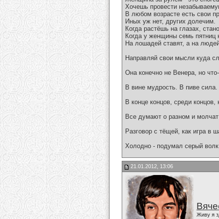
Хочешь провести незабываемую
В любом возрасте есть свои пр
Иных уж нет, других долечим.
Когда растёшь на глазах, ста
Когда у женщины семь пятниц н
На лошадей ставят, а на людей
Направляй свои мысли куда сле
Она конечно не Венера, но что-
В вине мудрость. В пиве сила.
В конце концов, среди концов,
Все думают о разном и молчат
Разговор с тёщей, как игра в 
Холодно - подумал серый волк
21.01.2012, 13:06
Вяче
Живу я з