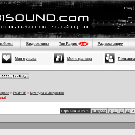
Вход
льбомы
Видеоклипы
Топ Радио
Радиостанции
Моя музыка
Моя страница
Пользов
портал
>
РАЗНОЕ
>
Культура и Искусство
мы!
Страница 31 из 89
«
Первая
<
21
29
30
3