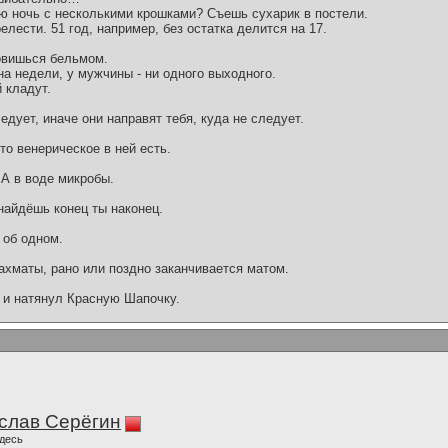
 ночь с несколькими крошками? Съешь сухарик в постели.
елести. 51 год, например, без остатка делится на 17.
новишься бельмом.
а недели, у мужчины - ни одного выходного.
 кладут.
дует, иначе они направят тебя, куда не следует.
то венерическое в ней есть.
 А в воде микробы.
 найдёшь конец ты наконец.
 об одном.
шахматы, рано или поздно заканчивается матом.
 и натянул Красную Шапочку.
слав Серёгин
десь