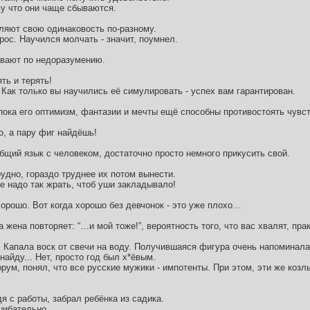
му что они чаще сбываются.
ляют свою одинаковость по-разному.
ырос. Научился молчать - значит, поумнел.
ывают по недоразумению.
ть и терять!
. Как только вы научились её симулировать - успех вам гарантирован.
 пока его оптимизм, фантазии и мечты ещё способны противостоять чувст
о, а пару фиг найдёшь!
общий язык с человеком, достаточно просто немного прикусить свой.
удно, гораздо труднее их потом вынести.
же надо так жрать, чтоб уши закладывало!
хорошо. Вот когда хорошо без девчонок - это уже плохо…
 жена повторяет: “…и мой тоже!”, вероятность того, что вас хвалят, пра
 Капала воск от свечи на воду. Получившаяся фигура очень напоминал
айду... Нет, просто год был х*ёвым.
ум, понял, что все русские мужики - импотенты. При этом, эти же козл
я с работы, забрал ребёнка из садика.
сшибательно…