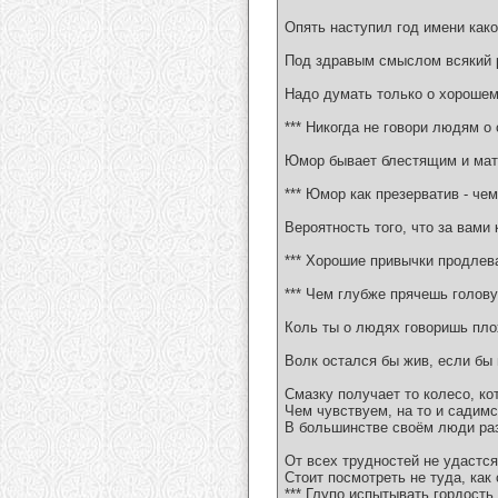
Опять наступил год имени како
Под здравым смыслом всякий р
Надо думать только о хорошем
*** Никогда не говори людям о
Юмор бывает блестящим и мат
*** Юмор как презерватив - ч
Вероятность того, что за вами
*** Хорошие привычки продлев
*** Чем глубже прячешь голову
Коль ты о людях говоришь плох
Волк остался бы жив, если бы 
Смазку получает то колесо, ко
Чем чувствуем, на то и садимс
В большинстве своём люди раз
От всех трудностей не удастся 
Стоит посмотреть не туда, как
*** Глупо испытывать гордость