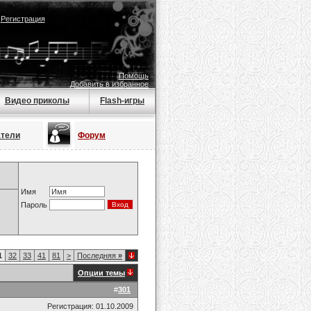
|
Регистрация
Помощь
Добавить в избранное
Видео приколы
Flash-игры
атели
Форум
Имя
Пароль
1
32
33
41
81
>
Последняя
»
Опции темы
#
301
Регистрация: 01.10.2009