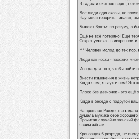
В гадости охотнее верят, пото
Все люди одинаковы, но прояв
Научился говорить - значит, в
Бывают братья по разуму, а б
Ещё не всё потеряно! Ещё теря
Секрет успеха - в искренности
*** Человек молод до тех пор,
Люди как носки - похожих мног
Иногда для того, чтобы найти 
Внести изменения в жизнь нетр
Когда я ем, я глух и нем! Это 
Плохо без девчонок - это ещё 
Когда в беседе с подругой ваша
На прошлое Рождество гадала.
думала мужика себе хорошего н
Прочитав случайно женский фор
своим жёнам.
Крановщик 6 разряда, не выход
Женщина за рулём - это сног