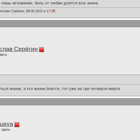
 лишь мгновение, боль от любви длится всю жизнь
еслав Серёгин, 08.02.2012 в
17:38
.
слав Серёгин
десь
ься жизни, а кто жизни боится, тот уже на три четверти мертв
lueva
 здесь