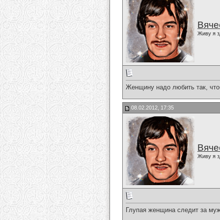
Вяче
Живу я з
Женщину надо любить так, чтоб
08.02.2012, 17:35
Вяче
Живу я з
Глупая женщина следит за мужч