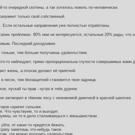
й-то очередной скотины, а так хотелось пожить по-человечески.
азумеет только свой собственный.
. Если остальные направления уже полностью отработаны.
 своих проблемах. 80% ими не интересуются, остальные 20% рады, что он
овым. Последний доходчивее.
ем тоньше, тем больше получаешь удовольствие.
 кто-то наблюдает, прямо пропорциональна глупости совершаемых вами 
ают жизнь, а плохие делают её приятной.
 в песок, тем беззащитней становится твоя задница.
ое, пускай ты прав - нутро в тебе дурное.
не заговорил в тёмном лесу с незнакомой девочкой в красной шапочке.
торое скрипит сильнее.
я. Что чувствуем, то и выходит.
умны, но то и дело сталкиваешься с меньшинством.
уйти, от каких-то придётся бежать.
 сразу заметишь что-нибудь такое.
 там, где можно получить удовольствие.