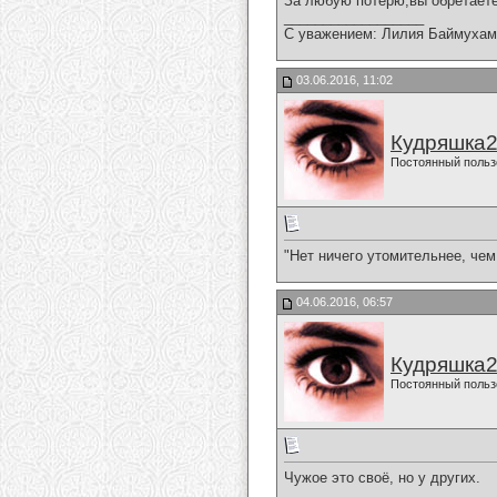
За любую потерю,вы обретаете
__________________
С уважением: Лилия Баймухам
03.06.2016, 11:02
Кудряшка
Постоянный польз
"Нет ничего утомительнее, чем
04.06.2016, 06:57
Кудряшка
Постоянный польз
Чужое это своё, но у других.