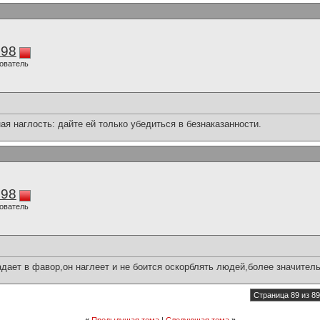
298
ователь
ая наглость: дайте ей только убедиться в безнаказанности.
298
ователь
ает в фавор,он наглеет и не боится оскорблять людей,более значительн
Страница 89 из 89