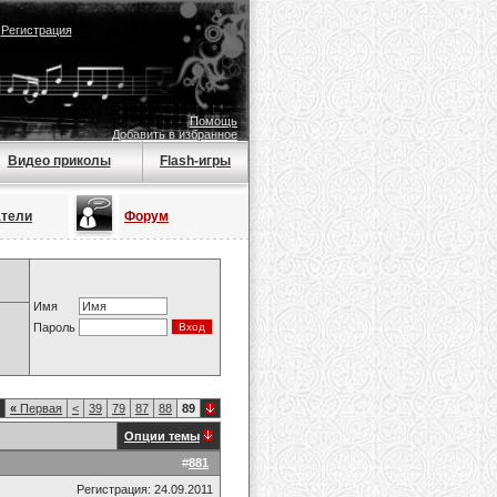
|
Регистрация
Помощь
Добавить в избранное
Видео приколы
Flash-игры
атели
Форум
Имя
Пароль
«
Первая
<
39
79
87
88
89
Опции темы
#
881
Регистрация: 24.09.2011