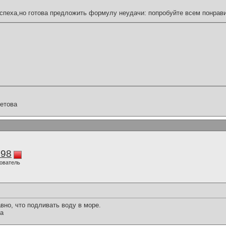
спеха,но готова предложить формулу неудачи: попробуйте всем понрави
етова
298
ователь
вно, что подливать воду в море.
ра