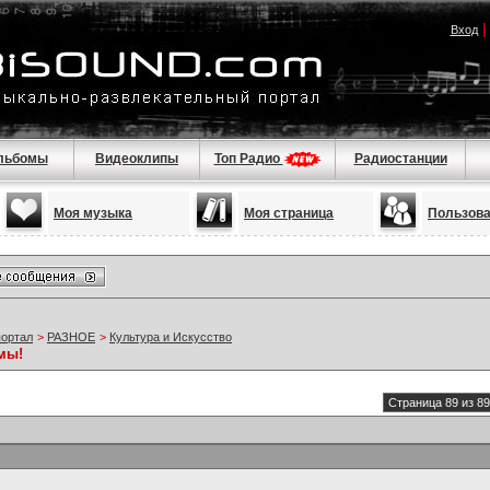
Вход
льбомы
Видеоклипы
Топ Радио
Радиостанции
Моя музыка
Моя страница
Пользов
портал
>
РАЗНОЕ
>
Культура и Искусство
мы!
Страница 89 из 89