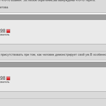
 что-то взамен. За любое обретение,вы вынуждены что-то терять.
етова
298
ователь
 присутствовать при том, как человек демонстрирует свой ум.В особенно
298
ователь