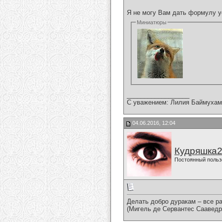
Я не могу Вам дать формулу у
Миниатюры
__________________
С уважением: Лилия Баймухам
04.06.2016, 12:04
Кудряшка
Постоянный польз
Делать добро дуракам – все ра
(Мигель де Сервантес Саавед