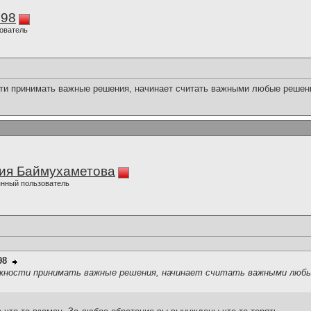
298
ователь
ти принимать важные решения, начинает считать важными любые решени
ия Баймухаметова
нный пользователь
98
ожности принимать важные решения, начинает считать важными любы