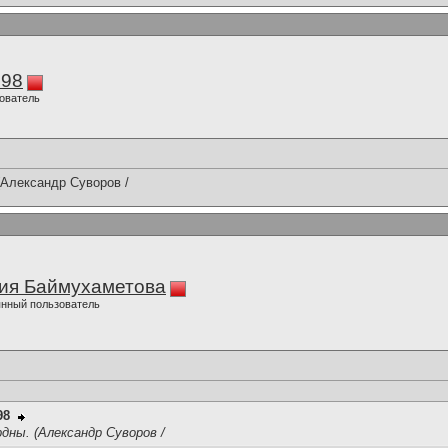
298
ователь
(Александр Суворов /
ия Баймухаметова
нный пользователь
98
ны. (Александр Суворов /