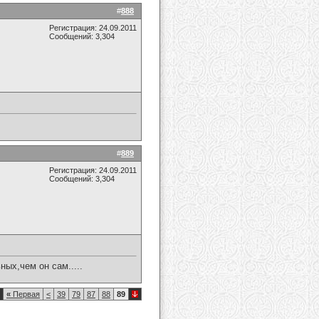
#
888
Регистрация: 24.09.2011
Сообщений: 3,304
#
889
Регистрация: 24.09.2011
Сообщений: 3,304
ых,чем он сам.....
«
Первая
<
39
79
87
88
89