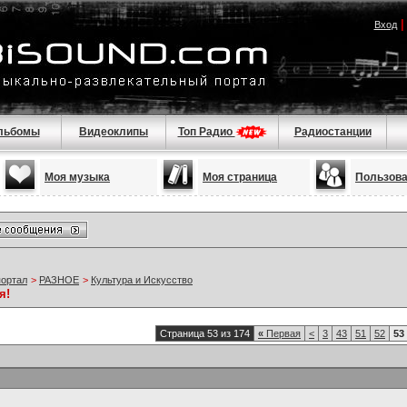
Вход
льбомы
Видеоклипы
Топ Радио
Радиостанции
Моя музыка
Моя страница
Пользов
портал
>
РАЗНОЕ
>
Культура и Искусство
я!
Страница 53 из 174
«
Первая
<
3
43
51
52
53