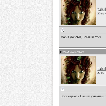
tulu
Живу я
Мари! Добрый, нежный стих.
09.05.2010, 01:15
tulu
Живу я
Восхищаюсь Вашим умением, та