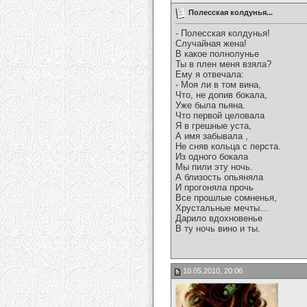
Полесская колдунья...
- Полесская колдунья!
Случайная жена!
В какое полнолунье
Ты в плен меня взяла?
Ему я отвечала:
- Моя ли в том вина,
Что, не допив бокала,
Уже была пьяна.
Что первой целовала
Я в грешные уста,
А имя забывала ,
Не сняв кольца с перста.
Из одного бокала
Мы пили эту ночь.
А близость опьяняла
И прогоняла прочь
Все прошлые сомненья,
Хрустальные мечты…
Дарило вдохновенье
В ту ночь вино и ты.
10.05.2010, 20:06