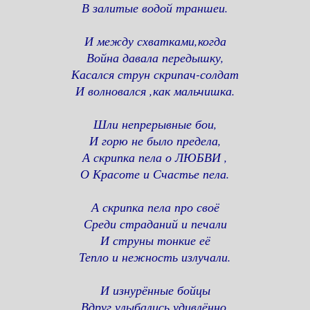
В залитые водой траншеи.
И между схватками,когда
Война давала передышку,
Касался струн скрипач-солдат
И волновался ,как мальчишка.
Шли непрерывные бои,
И горю не было предела,
А скрипка пела о ЛЮБВИ ,
О Красоте и Счастье пела.
А скрипка пела про своё
Среди страданий и печали
И струны тонкие её
Тепло и нежность излучали.
И изнурённые бойцы
Вдруг улыбались удивлённо.