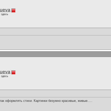
lueva
 здесь
lueva
 здесь
к оформлять стихи. Картинки безумно красивые, живые.....