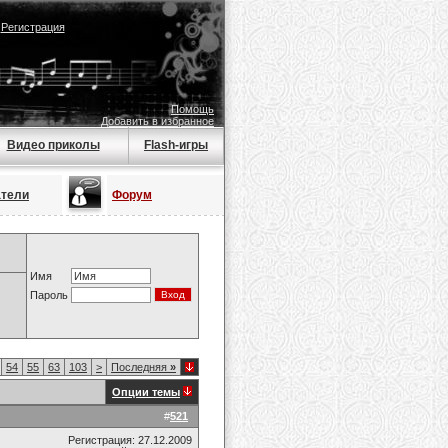
|
Регистрация
Помощь
Добавить в избранное
Видео приколы
Flash-игры
атели
Форум
Имя
Пароль
54
55
63
103
>
Последняя
»
Опции темы
#
521
Регистрация: 27.12.2009