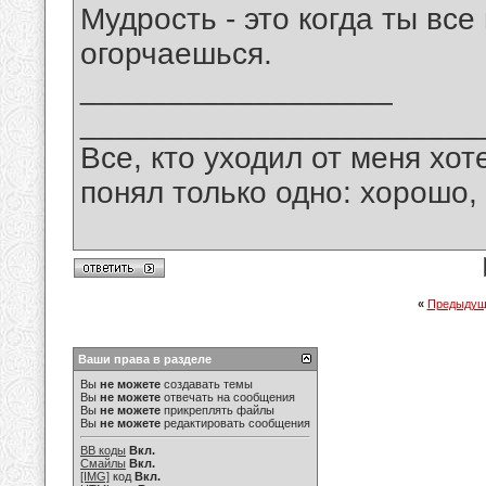
Мудрость - это когда ты вс
огорчаешься.
__________________
_______________________
Все, кто уходил от меня хот
понял только одно: хорошо,
«
Предыдущ
Ваши права в разделе
Вы
не можете
создавать темы
Вы
не можете
отвечать на сообщения
Вы
не можете
прикреплять файлы
Вы
не можете
редактировать сообщения
BB коды
Вкл.
Смайлы
Вкл.
[IMG]
код
Вкл.