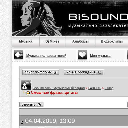
Музыка
Dj Mixes
Альбомы
Видеоклипы
Музыка пользователей
Моя музыка
Bisound.com - Музыкальный портал
>
РАЗНОЕ
>
Юмор
Смешные фразы, цитаты
04.04.2019, 13:09