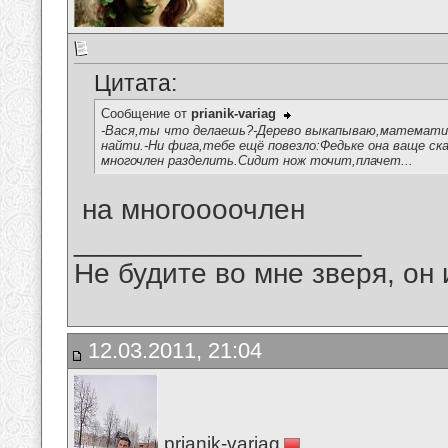
Цитата:
Сообщение от
prianik-variag
-Вася,ты что делаешь?-Дерево выкапываю,математич
найти.-Ни фига,тебе ещё повезло:Федьке она ваще ска
многочлен разделить.Сидит нож точит,плачет...
на многоооочлен
__________________
Не будите во мне зверя, он 
12.03.2011, 21:04
prianik-variag