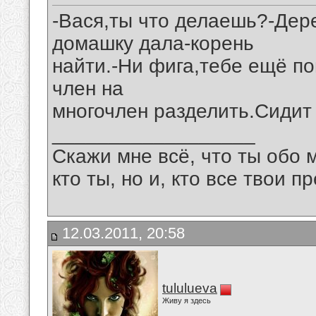
-Вася,ты что делаешь?-Де
домашку дала-корень
найти.-Ни фига,тебе ещё п
член на
многочлен разделить.Сидит н
__________________
Скажи мне всё, что ты обо 
кто ты, но и, кто все твои пр
12.03.2011, 20:58
tululueva
Живу я здесь