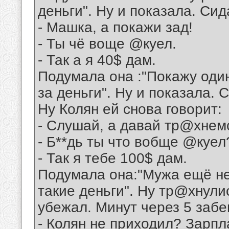
деньги". Ну и показала. Сид
- Машка, а покажи зад!
- Ты чё воще @куел.
- Так а я 40$ дам.
Подумала она :"Покажу один
за деньги". Ну и показала. 
Ну Колян ей снова говорит:
- Слушай, а давай тр@хнем
- Б**дь ты что вобще @куел
- Так я тебе 100$ дам.
Подумала она:"Мужа ещё нет
такие деньги". Ну тр@хнулис
убежал. Минут через 5 забе
- Колян не приходил? Зарп