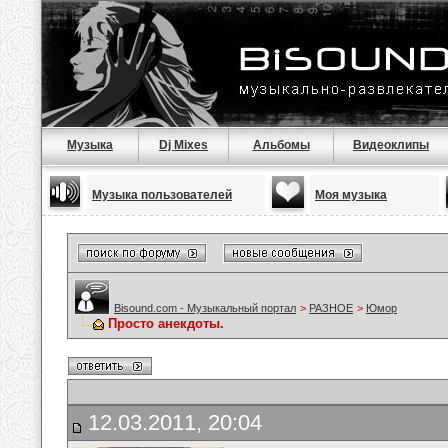
Музыка
Dj Mixes
Альбомы
Видеоклипы
Музыка пользователей
Моя музыка
Bisound.com - Музыкальный портал
>
РАЗНОЕ
>
Юмор
Просто анекдоты.
12.03.2011, 20:04