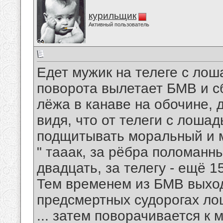
курильщик
Активный пользователь
Едет мужик на телеге с лоша
поворота вылетает БМВ и сб
лёжа в канаве на обочине, 
видя, что от телеги с лоша
подщитывать моральный и 
" тааак, за рёбра поломанны
двадцать, за телегу - ещё 15
Тем временем из БМВ выход
предсмертных судорогах лош
... затем поворачивается к 