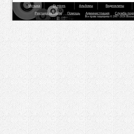
Музыка
Dj mixes
Альбомы
Видеоклипы
Реклама на сайте
Помощь
Администрация
Служба под
Все права защищены © 2007-2026 Bisou