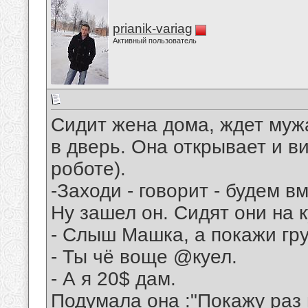
prianik-variag
Активный пользователь
Сидит жена дома, ждет мужа
в дверь. Она открывает и в
роботе).
-Заходи - говорит - будем в
Ну зашел он. Сидят они на к
- Слыш Машка, а покажи гру
- Ты чё воще @куел.
- А я 20$ дам.
Подумала она :"Покажу раз 