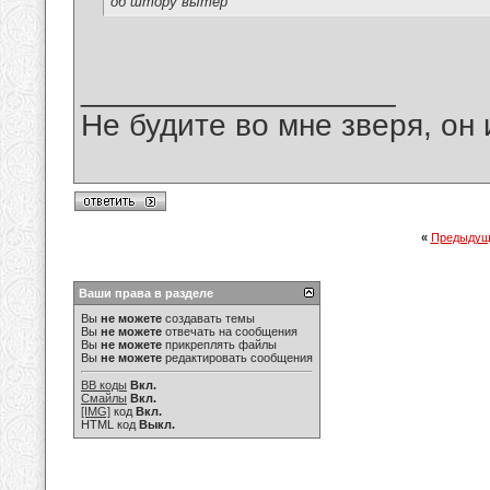
об штору вытер
__________________
Не будите во мне зверя, он 
«
Предыдущ
Ваши права в разделе
Вы
не можете
создавать темы
Вы
не можете
отвечать на сообщения
Вы
не можете
прикреплять файлы
Вы
не можете
редактировать сообщения
BB коды
Вкл.
Смайлы
Вкл.
[IMG]
код
Вкл.
HTML код
Выкл.