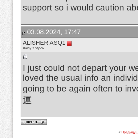
support so i would caution ab
03.08.2024, 17:47
ALISHER ASQ1
Живу я здесь
I just could not depart your w
loved the usual info an indivi
going to be again often to in
運
«
Предыдущ