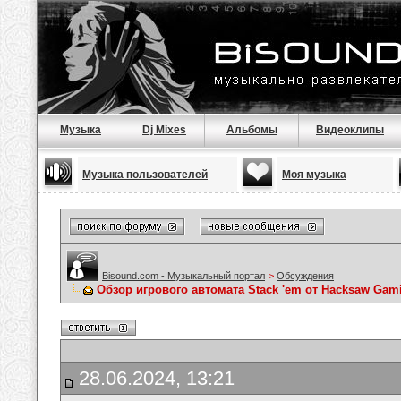
Музыка
Dj Mixes
Альбомы
Видеоклипы
Музыка пользователей
Моя музыка
Bisound.com - Музыкальный портал
>
Обсуждения
Обзор игрового автомата Stack 'em от Hacksaw Gam
28.06.2024, 13:21