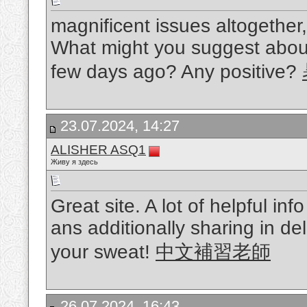
magnificent issues altogethe
What might you suggest about
few days ago? Any positive?
23.07.2024, 14:27
ALISHER ASQ1
Живу я здесь
Great site. A lot of helpful inf
ans additionally sharing in del
your sweat!
中文補習老師
26.07.2024, 16:43