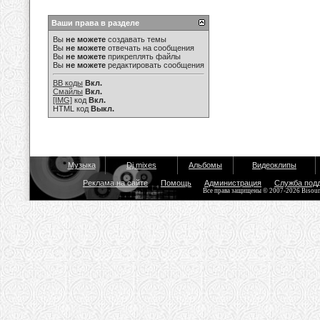
Ваши права в разделе
Вы
не можете
создавать темы
Вы
не можете
отвечать на сообщения
Вы
не можете
прикреплять файлы
Вы
не можете
редактировать сообщения
BB коды
Вкл.
Смайлы
Вкл.
[IMG]
код
Вкл.
HTML код
Выкл.
Музыка
Dj mixes
Альбомы
Видеоклипы
Реклама на сайте
Помощь
Администрация
Служба под
Все права защищены © 2007-2026 Bisou