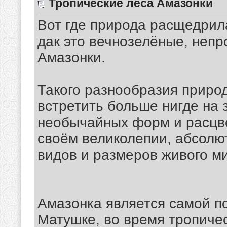
Тропические леса Амазонки
Вот где природа расщедрила
дак это вечнозелёные, неп
Амазонки.
Такого разнообразия природ
встретить больше нигде на 
необычайных форм и расцве
своём великолепии, абсол
видов и размеров живого м
Амазонка является самой п
Матушке, во время тропиче