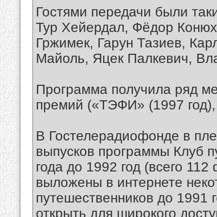
Гостями передачи были так
Тур Хейердал, Фёдор Конюх
Гржимек, Гарун Тазиев, Кар
Майоль, Яцек Палкевич, Вл
Программа получила ряд м
премий («ТЭФИ» (1997 год),
В Гостелерадиофонде в пле
выпусков программы Клуб п
года до 1992 год (всего 11
выложены в интернете неко
путешественников до 1991 
открыть для широкого дост