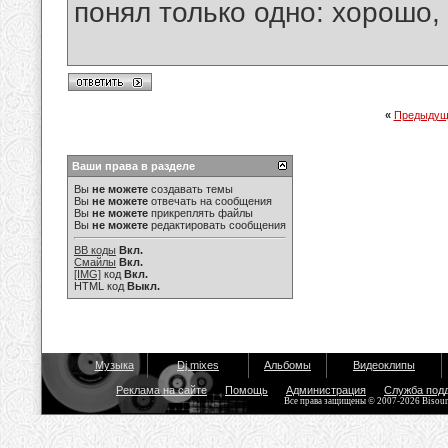
понял только одно: хорошо,
«
Предыдущ
Ваши права в разделе
Вы
не можете
создавать темы
Вы
не можете
отвечать на сообщения
Вы
не можете
прикреплять файлы
Вы
не можете
редактировать сообщения
BB коды
Вкл.
Смайлы
Вкл.
[IMG]
код
Вкл.
HTML код
Выкл.
Музыка
Dj mixes
Альбомы
Видеоклипы
Реклама на сайте
Помощь
Администрация
Служба под
Все права защищены © 2007-2026 Bisou