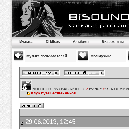
Музыка
Dj Mixes
Альбомы
Видеоклипы
Музыка пользователей
Моя музыка
Bisound.com - Музыкальный портал
>
РАЗНОЕ
>
Отдых и туризм
Клуб путешественников
29.06.2013, 12:45