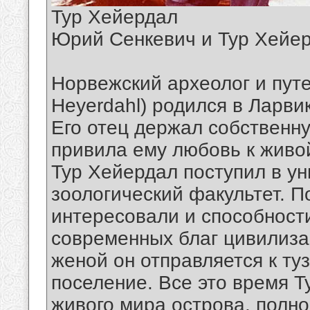
Тур Хейердал
Юрий Сенкевич и Тур Хейе
Норвежский археолог и пут
Heyerdahl) родился в Ларвик
Его отец держал собственну
привила ему любовь к живо
Тур Хейердал поступил в ун
зоологический факультет. 
интересовали и способност
современных благ цивилизац
женой он отправляется к ту
поселение. Все это время Т
живого мира острова, полн