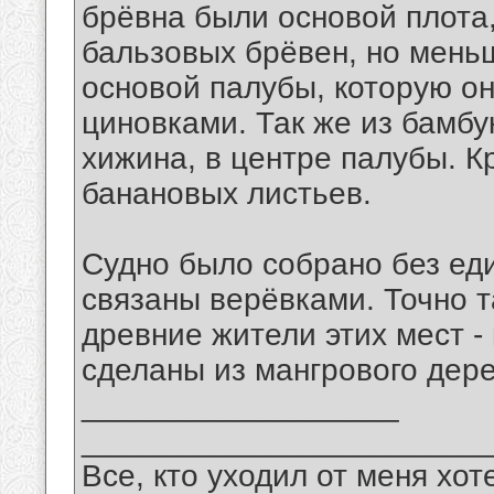
брёвна были основой плота
бальзовых брёвен, но мень
основой палубы, которую о
циновками. Так же из бамб
хижина, в центре палубы. 
банановых листьев.
Судно было собрано без еди
связаны верёвками. Точно 
древние жители этих мест -
сделаны из мангрового дере
__________________
_______________________
Все, кто уходил от меня хот