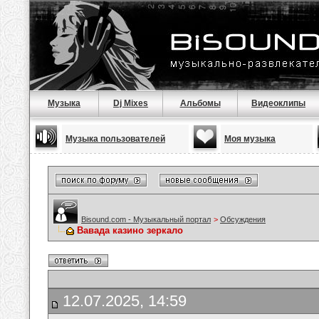
Музыка
Dj Mixes
Альбомы
Видеоклипы
Музыка пользователей
Моя музыка
Bisound.com - Музыкальный портал
>
Обсуждения
Вавада казино зеркало
12.07.2025, 14:59