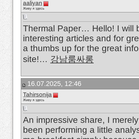
aaliyan
Живу я здесь
Thermal Paper… Hello! I will
interesting articles and for gr
a thumbs up for the great inf
site!…
강남룸싸롱
16.07.2025, 12:46
Tahirsonija
Живу я здесь
An impressive share, I merely
been performing a little analy