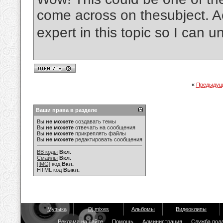
come across on thesubject. Act
expert in this topic so I can u
«
Предыдущ
Ваши права в разделе
Вы
не можете
создавать темы
Вы
не можете
отвечать на сообщения
Вы
не можете
прикреплять файлы
Вы
не можете
редактировать сообщения
BB коды
Вкл.
Смайлы
Вкл.
[IMG]
код
Вкл.
HTML код
Выкл.
Музыка
Dj mixes
Альбомы
Видеоклипы
Реклама на сайте
Помощь
Администрация
Служба под