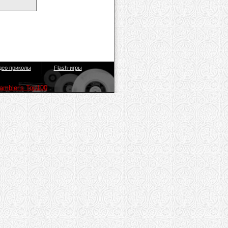
део приколы
Flash-игры