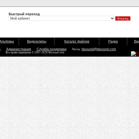
Быстрый переход
Альбомы
Видеоклипы
Каталог файлов
Радио
Ви
ь
Администрация
Служба поддержки
bisound@bisound.com
Почта:
Все права защищены © 2007-2026 Bisound.com