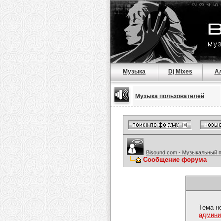
Музыка
Dj Mixes
А
Музыка пользователей
Bisound.com - Музыкальный 
Сообщение форума
Тема н
админи