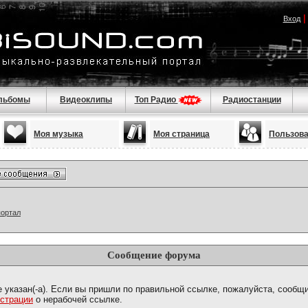
Вход
льбомы
Видеоклипы
Топ Радио
Радиостанции
Моя музыка
Моя страница
Пользов
портал
Сообщение форума
е указан(-а). Если вы пришли по правильной ссылке, пожалуйста, сообщ
страции
о нерабочей ссылке.