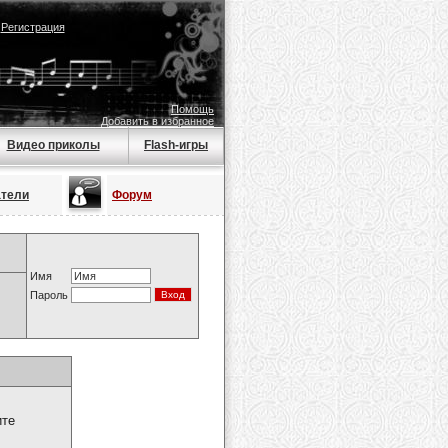
|
Регистрация
Помощь
Добавить в избранное
Видео приколы
Flash-игры
атели
Форум
Имя
Пароль
ите