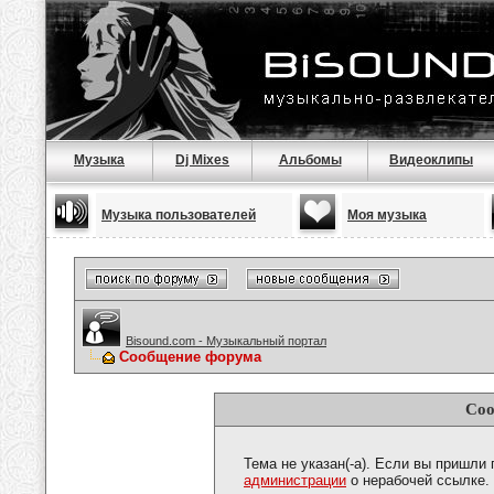
Музыка
Dj Mixes
Альбомы
Видеоклипы
Музыка пользователей
Моя музыка
Bisound.com - Музыкальный портал
Сообщение форума
Соо
Тема не указан(-а). Если вы пришли
администрации
о нерабочей ссылке.