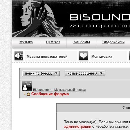
Музыка
Dj Mixes
Альбомы
Видеоклипы
Музыка пользователей
Моя музыка
Bisound.com - Музыкальный портал
Сообщение форума
Соо
Тема не указан(-а). Если вы пришли
администрации
о нерабочей ссылке.